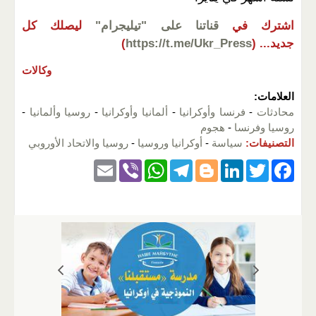
اشترك في
قناتنا على "تيليجرام"
ليصلك كل
جديد...
(
https://t.me/Ukr_Press
)
وكالات
العلامات:
محادثات
-
فرنسا وأوكرانيا
-
ألمانيا وأوكرانيا
-
روسيا وألمانيا
-
روسيا وفرنسا
-
هجوم
التصنيفات:
سياسة
-
أوكرانيا وروسيا
-
روسيا والاتحاد الأوروبي
E
Vi
W
T
Bl
Li
T
F
m
b
h
el
o
n
wi
a
ail
er
at
e
g
k
tt
c
s
gr
g
e
er
e
A
a
er
dI
b
p
m
n
o
p
o