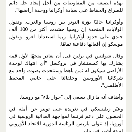
بهذه الصيغة من المفاوضات من أجل إيجاد حل دائم
للصراع والحفاظ على سيادة أوكرانيا ووحدة أراضيها".
وأوكرانيا حاليًا بؤرة التوتر بين روسيا والغرب. وتقول
الولايات المتحدة إن روسيا حشدت أكثر من 100 ألف
جندي على حدود أوكرانيا، ربما استعدادا لغزو. وتقول
موسكو إن أفعالها دفاعية تمامًا.
وقال شولتس في برلين قبل أن يغادر متجهًا لأول قمة
يشارك بها كمستشار في بروكسل "أي انتهاك لوحدة
الأراضي سيكون له ثمن باهظ وسنتحدث بصوت واحد مع
شركائنا الأوروبيين وحلفائنا على جانبي المحيط
الأطلسي".
وأضاف أنه ما زال يسعى إلى "حوار بنّاء" مع روسيا.
وعبّر زيلينسكي في تغريدة على تويتر عن أمله في
الحصول على دعم فرنسا لمواجهة العدائية الروسية في
أوروبا، إذ تتولى باريس الرئاسة الدورية للاتحاد الأوروبي
لستة أشهر في يناير.