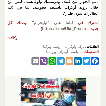
دعم الحوار بين كييف ودونيتسك ولوغانسك. ليس من
خلال تزويد أوكرانيا بأسلحة هجومية، بما في ذلك
الطائرات بدون طيار".
اشترك في
قناتنا على "تيليجرام"
ليصلك كل
جديد...
(
https://t.me/Ukr_Press
)
وكالات
العلامات:
تركيا وأوكرانيا
-
روسيا وتركيا
التصنيفات:
سياسة
-
أوكرانيا وروسيا
E
Vi
W
T
Bl
Li
T
F
m
b
h
el
o
n
wi
a
ail
er
at
e
g
k
tt
c
s
gr
g
e
er
e
A
a
er
dI
b
p
m
n
o
p
o