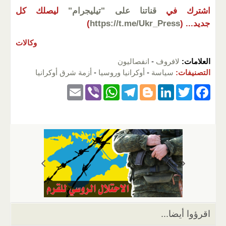
اشترك في
قناتنا على "تيليجرام"
ليصلك كل
جديد...
(
https://t.me/Ukr_Press
)
وكالات
العلامات:
لافروف
-
انفصاليون
التصنيفات:
سياسة
-
أوكرانيا وروسيا
-
أزمة شرق أوكرانيا
E
Vi
W
T
Bl
Li
T
F
m
b
h
el
o
n
wi
a
ail
er
at
e
g
k
tt
c
s
gr
g
e
er
e
A
a
er
dI
b
p
m
n
o
p
o
k
اقرؤوا أيضا...