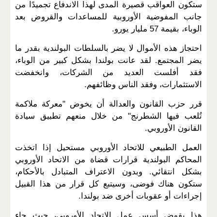
ستكون العواقب قصيرة المدى لهذا الاندفاع تجميدًا من
جانب المفوضية الأوروبية للمساعدات والقروض بعد
الوباء، بقيمة 57 مليار يورو.
احتجاز هذه الأموال لا يضر بالسلطات البولندية بقدر ما
يضر المجتمع. لقد عانت بولندا بشكل كبير من الوباء،
فقد أفلست العديد من الشركات، وانخفضت
الاستثمارات، وفقد الناس وظائفهم.
قرر حزب القانون والعدالة أن يخوض "معركة ملاكمة
تُلعب فيها الشطرنج" من خلال منعهم تطبيق سيادة
القانون الأوروبي.
العمل الطبيعي للاتحاد الأوروبي مستحيل إذا اتخذت
المحاكم البولندية قرارات قضاة من الاتحاد الأوروبي
بشكل انتقائي. وبدون الاعتراف المتبادل بالأحكام،
ستكون هناك فوضى، وسيتبع كل قرار من هذا القبيل
إجراءات أو عقوبات أخرى ضد بولندا.
هذا يقوض أسس عمل الاتحاد الأوروبي، حيث جاء