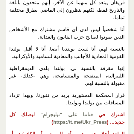
فريقان يبتعد كل منهما عن الآخر. إنهم متحدون باللغة
والتاريخ فقط، لكنهم ينظرون إلى الماضي بطرق مختلفة
تماما.
أنا شخصياً ليس لدي أي قاسم مشترك مع الأشخاص
الذين صوتوا لصالح حزب القانون والعدالة.
بالنسبة لهم، أنا لست بولنديا أيضا. أنا لا أقبل بولندا
القومية المعادية للأجانب والمعادية للسامية والأوكرانية.
إنها مقرفة بالنسبة لي. بولندا بلدي الديمقراطية
الليبرالية، المنفتحة والمتسامحة، وهي -كذلك- غير
مقبولة بالنسبة لهم.
قرار المحكمة الدستورية يزيد من نفورنا. وبهذا تزداد
المسافات بين بولندا وبولندا.
اشترك في
قناتنا على "تيليجرام"
ليصلك كل
جديد...
(
https://t.me/Ukr_Press
)