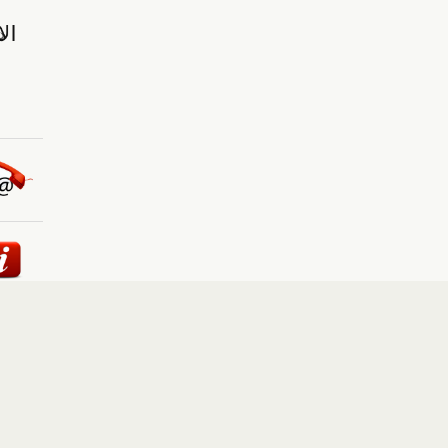
ئيسية
::
أخبار
::
مقالات وآراء
::
الوسائط المتعددة
::
تغطيات
إلى الأعلى
حقوق النشر محفوظة لوكالة "أوكرانيا برس" 2010-2022