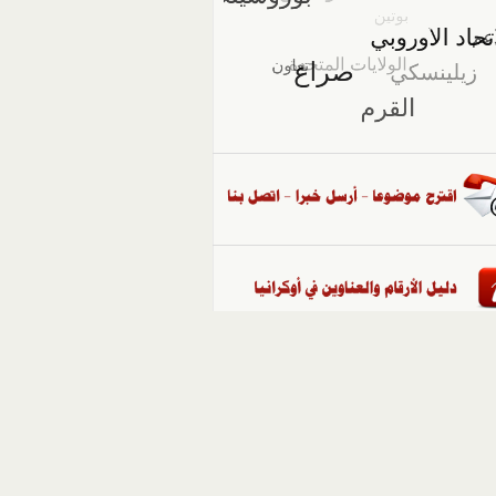
::
ملفات