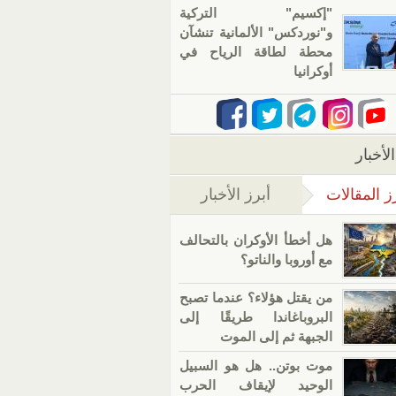
"إكسيم" التركية
و"نوردكس" الألمانية تنشآن
محطة لطاقة الرياح في
أوكرانيا
لأخبار
ز المقالات
أبرز الأخبار
(علامة التبويب النشطة)
هل أخطأ الأوكران بالتحالف
مع أوروبا والناتو؟
من يقتل هؤلاء؟ عندما تصبح
البروباغاندا طريقًا إلى
الجبهة ثم إلى الموت
موت بوتن.. هل هو السبيل
الوحيد لإيقاف الحرب