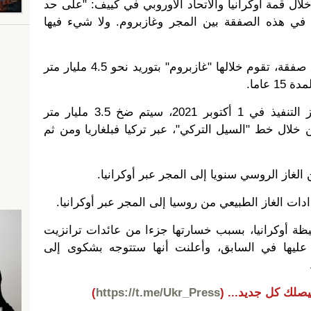
لال قمة أوكرانيا والاتحاد الأوروبي في كييف: "على حد
في هذه الصفقة بين المجر وغازبروم. ولا شيء فيها
قبل أسابيع، أبرمت روسيا وهنغاريا صفقة، تقوم خلالها "غازبروم" بتوريد نحو 4.5 مليار متر
عاما.
بموجب الاتفاقية، التي دخلت حيز التنفيذ في 1 أكتوبر 2021، سيتم ضخ 3.5 مليار متر
خلال خط "السيل التركي"، عبر تركيا فبلغاريا ومن ثم
لغاز الروسي سنويا إلى المجر عبر أوكرانيا.
ت الغاز الطبيعي من روسيا إلى المجر عبر أوكرانيا.
فيظة أوكرانيا، بسبب خسارتها جزءا من عائدات ترانزيت
عليها في السابق، وأعلنت أنها ستتوجه بشكوى إلى
يصلك كل جديد...
(
https://t.me/Ukr_Press
)