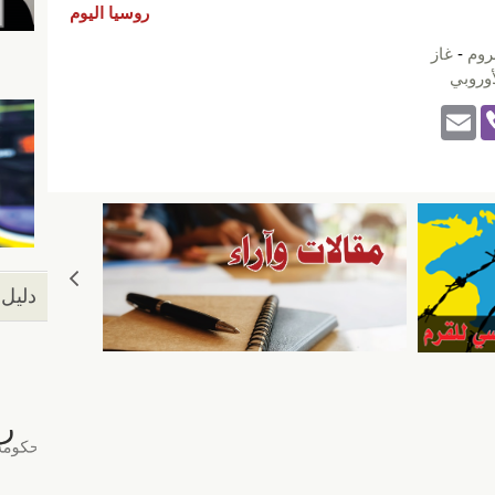
روسيا اليوم
روم
-
غاز
لأوروبي
E
Vi
m
b
ail
er
دليل 