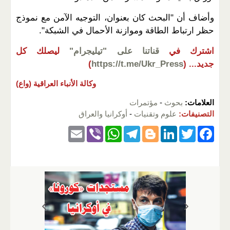
وأضاف أن "البحث كان بعنوان، التوجيه الآمن مع نموذج
حظر ارتباط الطاقة وموازنة الأحمال في الشبكة".
اشترك في
قناتنا على "تيليجرام"
ليصلك كل
جديد...
(
https://t.me/Ukr_Press
)
وكالة الأنباء العراقية (واع)
العلامات:
بحوث
-
مؤتمرات
التصنيفات:
علوم وتقنيات
-
أوكرانيا والعراق
E
Vi
W
T
Bl
Li
T
F
m
b
h
el
o
n
wi
a
ail
er
at
e
g
k
tt
c
s
gr
g
e
er
e
A
a
er
dI
b
p
m
n
o