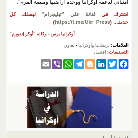
امتناني لدعمه أوكرانيا ووحده أراضيها ومنصة القرم".
اشترك في
قناتنا على "تيليجرام"
ليصلك كل
جديد...
(
https://t.me/Ukr_Press
)
أوكرانيا برس -
وكالة "أوكر إنفورم"
العلامات:
بريطانيا وأوكرانيا
-
تعاون
التصنيفات:
اقتصاد
E
Vi
W
T
Bl
Li
T
F
m
b
h
el
o
n
wi
a
ail
er
at
e
g
k
tt
c
s
gr
g
e
er
e
A
a
er
dI
b
p
m
n
o
p
o
k