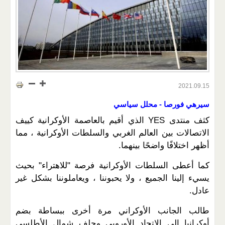
2021.09.15
سيرهي فورصا - محلل سياسي
كثف منتدى YES الذي أقيم بالعاصمة الأوكرانية كييف
الاتصالات بين العالم الغربي والسلطات الأوكرانية ، مما
أظهر اختلافًا واضحًا بينهما.
كما أعطى السلطات الأوكرانية فرصة "للاهتراء" بحيث
يسيء إلينا الجميع ، ولا يحبوننا ، ويعاملوننا بشكل غير
عادل.
طالب الجانب الأوكراني مرة أخرى ببساطة بضم
أوكرانيا إلى الاتحاد الأوروبي وحلف شمال الأطلسي