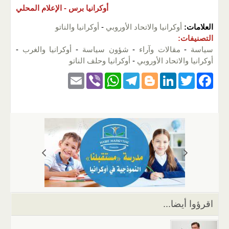
أوكرانيا برس -
الإعلام المحلي
العلامات:
أوكرانيا والاتحاد الأوروبي
-
أوكرانيا والناتو
التصنيفات:
سياسة
-
مقالات وآراء
-
شؤون سياسة
-
أوكرانيا والغرب
-
أوكرانيا والاتحاد الأوروبي
-
أوكرانيا وحلف الناتو
E
Vi
W
T
Bl
Li
T
F
m
b
h
el
o
n
wi
a
ail
er
at
e
g
k
tt
c
s
gr
g
e
er
e
A
a
er
dI
b
p
m
n
o
p
o
k
اقرؤوا أيضا...