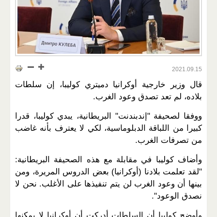
2021.09.15
قال وزير خارجية أوكرانيا دميتري كوليبا، إن سلطات
بلاده، لم تعد تصدق وعود الغرب.
ووفقا لصحيفة "إندبندنت" البريطانية، يبدي كوليبا، قدرا
كبيرا من اللباقة الدبلوماسية، لكي لا يعترف بأنه غاضب
من تصرفات الغرب.
وأضاف كوليبا في مقابلة مع هذه الصحيفة البريطانية:
"لقد تعلمت بلادنا (أوكرانيا) بعض الدروس المريرة، ومن
بينها أن وعود الغرب لن يتم تنفيذها على الأغلب. نحن لا
نصدق الوعود".
وأوضح كوليبا أن السلطات أدركت أن أوكرانيا لا يمكنها