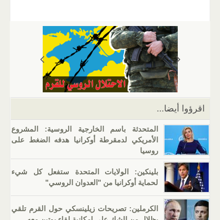
m
b
h
el
o
n
wi
a
ail
er
at
e
g
k
tt
c
s
gr
g
e
er
e
A
a
er
dI
b
p
m
n
o
p
o
k
اقرؤوا أيضا...
المتحدثة باسم الخارجية الروسية: المشروع
الأمريكي لدمقرطة أوكرانيا هدفه الضغط على
روسيا
بلينكين: الولايات المتحدة ستفعل كل شيء
لحماية أوكرانيا من "العدوان الروسي"
الكرملين: تصريحات زيلينسكي حول القرم تلقي
بظلال من الشك على إمكانية لقاء بوتين معه