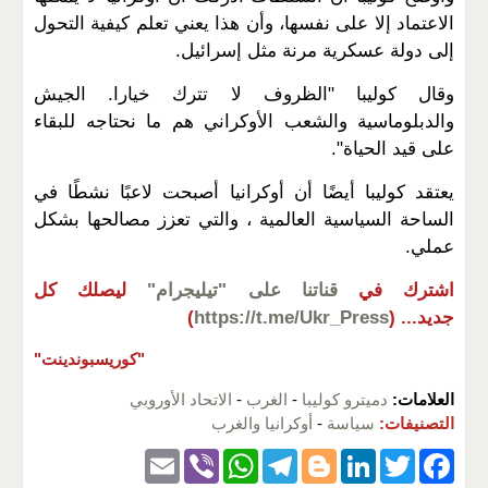
الاعتماد إلا على نفسها، وأن هذا يعني تعلم كيفية التحول
إلى دولة عسكرية مرنة مثل إسرائيل.
وقال كوليبا "الظروف لا تترك خيارا. الجيش
والدبلوماسية والشعب الأوكراني هم ما نحتاجه للبقاء
على قيد الحياة".
يعتقد كوليبا أيضًا أن أوكرانيا أصبحت لاعبًا نشطًا في
الساحة السياسية العالمية ، والتي تعزز مصالحها بشكل
عملي.
اشترك في
قناتنا على "تيليجرام"
ليصلك كل
جديد...
(
https://t.me/Ukr_Press
)
"كوريسبوندينت"
العلامات:
دميترو كوليبا
-
الغرب
-
الاتحاد الأوروبي
التصنيفات:
سياسة
-
أوكرانيا والغرب
E
Vi
W
T
Bl
Li
T
F