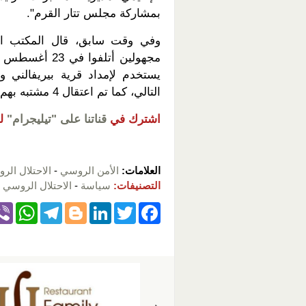
بمشاركة مجلس تتار القرم".
وفي وقت سابق، قال المكتب الإع
مجهولين أتلفو
يستخدم لإمداد قرية بيريفالني 
التالي، كما تم اعتقال 4 مشتبه بهم.
اشترك في
قناتنا على "تيليجرام"
ل
العلامات:
الأمن الروسي
-
الاحتلال الر
التصنيفات:
سياسة
-
الاحتلال الروسي 
W
T
Bl
Li
T
F
h
el
o
n
wi
a
at
e
g
k
tt
c
s
gr
g
e
er
e
A
a
er
dI
b