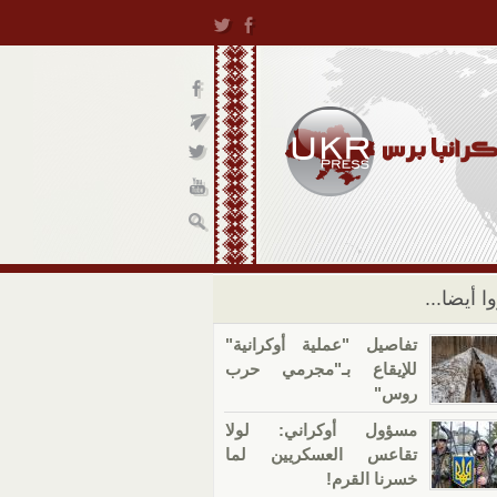
ا أيضا...
تفاصيل "عملية أوكرانية"
للإيقاع بـ"مجرمي حرب
روس"
مسؤول أوكراني: لولا
تقاعس العسكريين لما
خسرنا القرم!