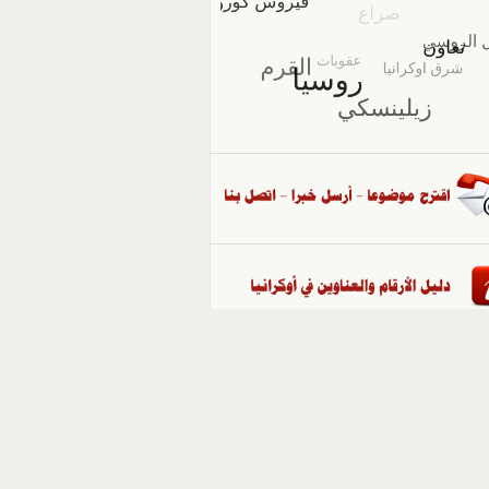
::
ملفات