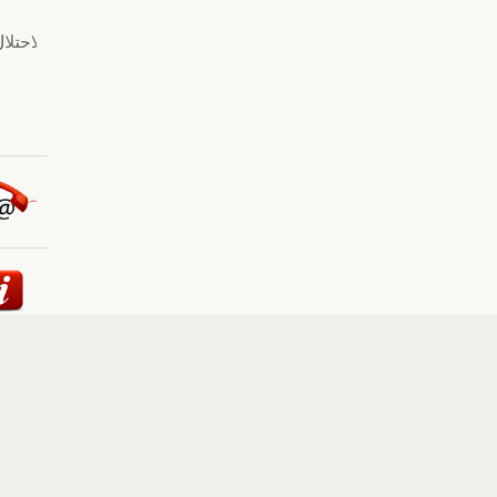
ئيسية
::
أخبار
::
مقالات وآراء
::
الوسائط المتعددة
::
تغطيات
إلى الأعلى
حقوق النشر محفوظة لوكالة "أوكرانيا برس" 2010-2022