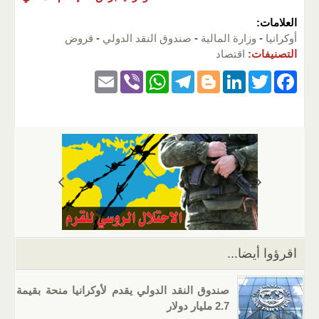
العلامات:
أوكرانيا
-
وزارة المالية
-
صندوق النقد الدولي
-
قروض
التصنيفات:
اقتصاد
E
Vi
W
T
Bl
Li
T
F
m
b
h
el
o
n
wi
a
ail
er
at
e
g
k
tt
c
s
gr
g
e
er
e
A
a
er
dI
b
p
m
n
o
p
o
k
اقرؤوا أيضا...
صندوق النقد الدولي يقدم لأوكرانيا منحة بقيمة
2.7 مليار دولار