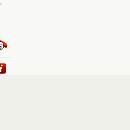
ئيسية
::
أخبار
::
مقالات وآراء
::
الوسائط المتعددة
::
تغطيات
إلى الأعلى
حقوق النشر محفوظة لوكالة "أوكرانيا برس" 2010-2022