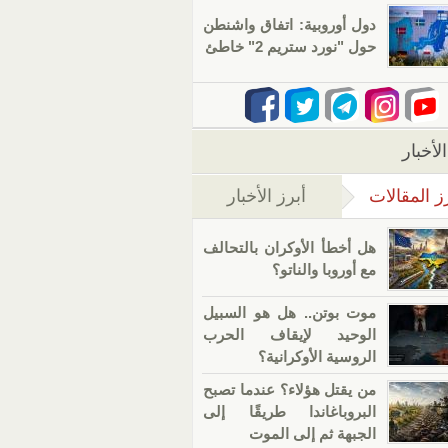
دول أوروبية: اتفاق واشنطن
حول "نورد ستريم 2" خاطئ
لأخبار
ز المقالات
أبرز الأخبار
(علامة التبويب النشطة)
هل أخطأ الأوكران بالتحالف
مع أوروبا والناتو؟
موت بوتن.. هل هو السبيل
الوحيد لإيقاف الحرب
الروسية الأوكرانية؟
من يقتل هؤلاء؟ عندما تصبح
البروباغاندا طريقًا إلى
الجبهة ثم إلى الموت