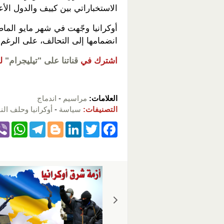
الاستخباراتي بين كييف والدول الأع
أوكرانيا وجّهت في شهر مايو الما
انضمامها إلى التحالف، على الرغم م
اشترك في
قناتنا على "تيليجرام"
ل
العلامات:
مراسيم
-
اندماج
التصنيفات:
سياسة
-
أوكرانيا وحلف النا
W
T
Bl
Li
T
F
h
el
o
n
wi
a
at
e
g
k
tt
c
s
gr
g
e
er
e
A
a
er
dI
b
p
m
n
o