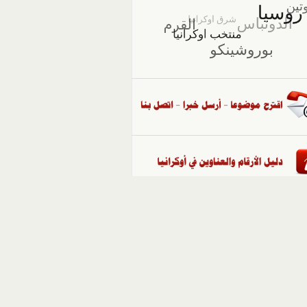
::
ملفات