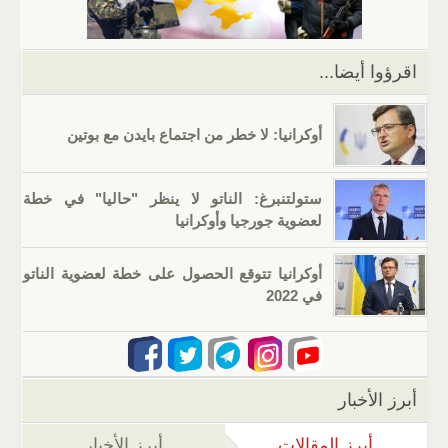
p
o
k
اقرؤوا أيضا...
أوكرانيا: لا خطر من اجتماع بايدن مع بوتين
ستولتنبرغ: الناتو لا ينظر "حاليا" في خطة
لعضوية جورجيا وأوكرانيا
أوكرانيا تتوقع الحصول على خطة لعضوية الناتو
في 2022
أبرز الأخبار
أبرز المقالات
(علامة التبويب النشطة)
أبرز الأخبار