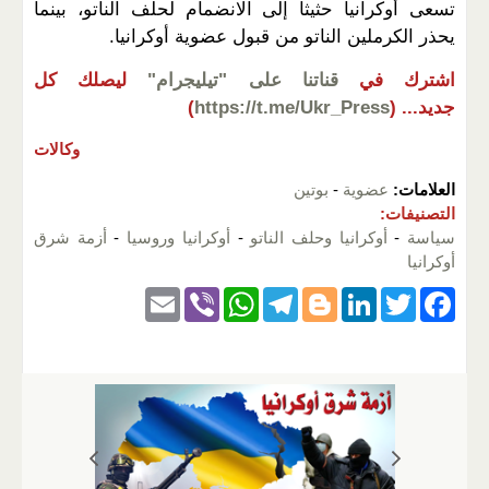
تسعى أوكرانيا حثيثا إلى الانضمام لحلف الناتو، بينما
يحذر الكرملين الناتو من قبول عضوية أوكرانيا.
اشترك في
قناتنا على "تيليجرام"
ليصلك كل
جديد...
(
https://t.me/Ukr_Press
)
وكالات
العلامات:
عضوية
-
بوتين
التصنيفات:
سياسة
-
أوكرانيا وحلف الناتو
-
أوكرانيا وروسيا
-
أزمة شرق
أوكرانيا
E
Vi
W
T
Bl
Li
T
F
m
b
h
el
o
n
wi
a
ail
er
at
e
g
k
tt
c
s
gr
g
e
er
e
A
a
er
dI
b
p
m
n
o