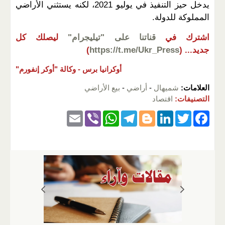
يدخل حيز التنفيذ في يوليو 2021، لكنه يستثني الأراضي
المملوكة للدولة.
اشترك في
قناتنا على "تيليجرام"
ليصلك كل
جديد...
(
https://t.me/Ukr_Press
)
أوكرانيا برس -
وكالة "أوكر إنفورم"
العلامات:
شميهال
-
أراضي
-
بيع الأراضي
التصنيفات:
اقتصاد
E
Vi
W
T
Bl
Li
T
F
m
b
h
el
o
n
wi
a
ail
er
at
e
g
k
tt
c
s
gr
g
e
er
e
A
a
er
dI
b
p
m
n
o
p
o