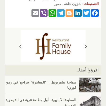
التصنيفات:
شؤون عامّة
-
صور
E
Vi
W
T
Bl
Li
T
F
m
b
h
el
o
n
wi
a
ail
er
at
e
g
k
tt
c
s
gr
g
e
er
e
A
a
er
dI
b
p
m
n
o
p
o
k
اقرؤوا أيضا...
سياحة تشيرنوبيل.. "المغامرة" تتراجع في زمن
كورونا
المطبعة الآسيوية.. أول مطبعة تترية في القيصرية
الروسية