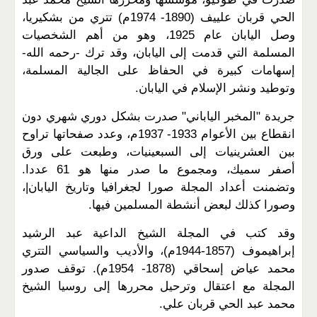
الحي قربان علييف (1890- 1974م) تتري من بشكيريا،
وصل اليابان عام 1925، وهو من أهم الشخصيات
المسلمة التي قدمت إلى اليابان، وقد ترك -رحمه الله-
إسهامات كبيرة في الحفاظ على الجالية المسلمة،
وتوطيد ونشر الإسلام في اليابان.
جريدة "المخبر الياباني" صدرت بشكل دوري شهري دون
انقطاع بين الأعوام 1933- 1937م، وعدد صفحاتها تراوح
بين العشرينيات إلى السبعينيات، وطبعت على ورق
أصفر سميك، ومجموع ما صدر منها هو 61 عددا.
وتضمنت أعداد المجلة صورا لجغرافيا وتاريخ اليابان|،
وصورا كذلك لبعض أنشطة المسلمين فيها.
وقد كتب في المجلة الشيخ الداعية عبد الرشيد
إبراهيموف (1857-1944م)، والأديب والسياسي التتري
محمد عياض إسحاقي (1878- 1954م). توقف صدور
المجلة مع اعتقال وترحيل محررها إلى روسيا الشيخ
محمد عبد الحي قربان علي.