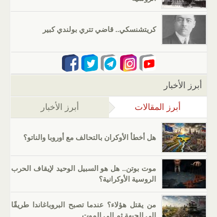
كريتشنسكي.. قاضي تتري بولندي كبير
أبرز الأخبار
أبرز المقالات
(علامة التبويب النشطة)
أبرز الأخبار
هل أخطأ الأوكران بالتحالف مع أوروبا والناتو؟
موت بوتن.. هل هو السبيل الوحيد لإيقاف الحرب
الروسية الأوكرانية؟
من يقتل هؤلاء؟ عندما تصبح البروباغاندا طريقًا
إلى الجبهة ثم إلى الموت