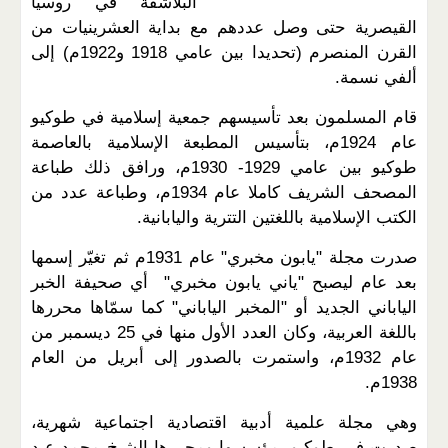
البلاشفة في روسيا
القيصرية حتى وصل عددهم مع بداية العشرينيات من
القرن المنصرم (تحديدا بين عامي 1918 و1922م) إلى
ألفي نسمة.
قام المسلمون بعد تأسيسهم جمعية إسلامية في طوكيو
عام 1924م، بتأسيس المطبعة الإسلامية بالعاصمة
طوكيو بين عامي 1929- 1930م، ورافق ذلك طباعة
المصحف الشريف كاملا عام 1934م، وطباعة عدد من
الكتب الإسلامية باللغتين التترية واليابانية.
صدرت مجلة "يابون مخبري" عام 1931م ثم تغيّر إسمها
بعد عام ليصبح "ياني يابون مخبري" أي صحيفة الخبر
الياباني الجديد أو "المخبر الياباني" كما سمّاها محررها
باللغة العربية، وكان العدد الأول منها في 25 ديسمبر من
عام 1932م، واستمرت بالصدور إلى أبريل من العام
1938م.
وهي مجلة علمية أدبية اقتصادية اجتماعية شهرية،
صدرت في طوكيو، مؤسسها ومحررها الشيخ محمد عبد