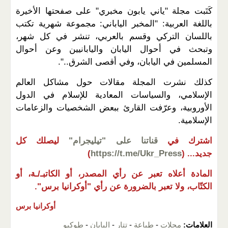
كَتَبت مجلة "ياني يابون مخبري" على صفحتها الأخيرة
باللغة العربية: "المخبر الياباني: مجموعة شهرية تكتب
باللسان التركي وقسم بالعربي، تنشر في كل شهر،
وتبحث في أحوال اليابان واليابانيين وعن أحوال
المسلمين في اليابان، وفي أقصى الشرق..".
كذلك نشرت المجلة مقالات حول مشاكل العالم
الإسلامي، والسياسات المعادية للإسلام في الدول
الأوروبية، وعرّفت القارئ ببعض الشخصيات والزعامات
الإسلامية.
اشترك في
قناتنا على "تيليجرام"
ليصلك كل
جديد...
(
https://t.me/Ukr_Press
)
المادة أعلاه تعبر عن رأي المصدر، أو الكاتبـ/ـة، أو
الكتّاب، ولا تعبر بالضرورة عن رأي "أوكرانيا برس".
أوكرانيا برس
العلامات:
مجلات
-
طباعة
-
تتار
-
اليابان
-
طوكيو