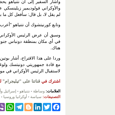
وأشار السفير إلى أن نتنياهو يح
والأوكراني فولوديمير زيلينسكي ع
لم يقل لا، بل قال: سأفعل كل ما 
وتابع كورنيتشوك أن نتنياهو "أعرب
وسبق أن عرض الرئيس الأوكراني 
في أي مكان بمنطقة دونباس جنوب 
هناك.
وردا على هذا الاقتراح، أشار بوتي
مع قادة جمهوريتي دونيتسك ولوغا
لاستقبال الرئيس الأوكراني في موس
اشترك في
قناتنا على "تيليجرام"
ل
العلامات:
وساطة
-
نتنياهو
-
إسرائيل وأو
التصنيفات:
سياسة
-
أوكرانيا وروسيا
-
W
T
Bl
Li
T
F
h
el
o
n
wi
a