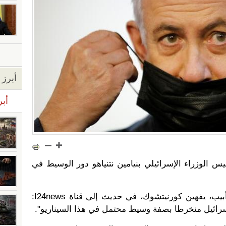
أبرز ا
أبر
س الوزراء الإسرائيلي بنيامين نتنياهو دور الوسيط في
وصرح السفير الأوكراني لدى تل أبيب، يفهين كورنيتشوك، في حديث إلى قناة I24news:
سرائيل منخرطا بصفة وسيط محتمل في هذا السيناريو".