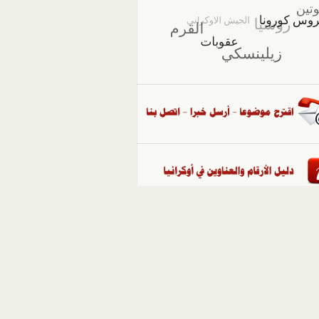
::
ملفات