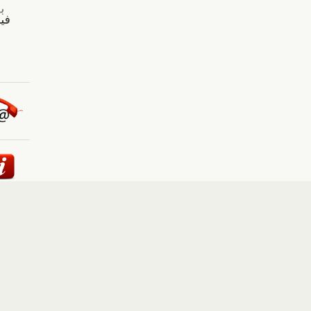
ئيسية
::
أخبار
::
مقالات وآراء
::
الوسائط المتعددة
::
تغطيات
إلى الأعلى
حقوق النشر محفوظة لوكالة "أوكرانيا برس" 2010-2022