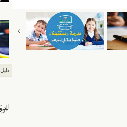
ail
er
دليل 