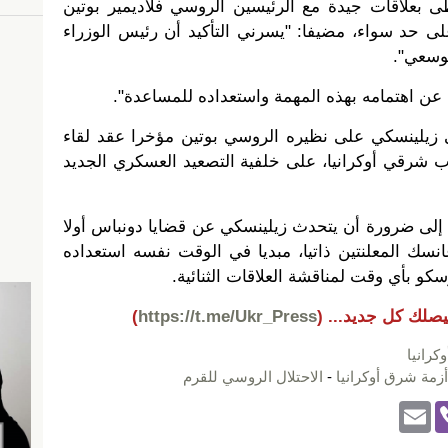
ظى بعلاقات جيدة مع الرئيسين الروسي فلاديمير بوتين
لى حد سواء، مضيفا: "يسرني التأكيد أن رئيس الوزراء
بوسعي".
 عن اهتمامه بهذه المهمة واستعداده للمساعدة".
زيلينسكي على نظيره الروسي بوتين مؤخرا عقد لقاء
شرقي أوكرانيا، على خلفية التصعيد العسكري الجديد
ن إلى ضرورة أن يتحدث زيلينسكي عن قضايا دونباس أولا
نسك المعلنتين ذاتيا، مبديا في الوقت نفسه استعداده
كو بأي وقت لمناقشة العلاقات الثنائية.
يصلك كل جديد...
(
https://t.me/Ukr_Press
)
كرانيا
أزمة شرق أوكرانيا
-
الاحتلال الروسي للقرم
E
Vi
m
b