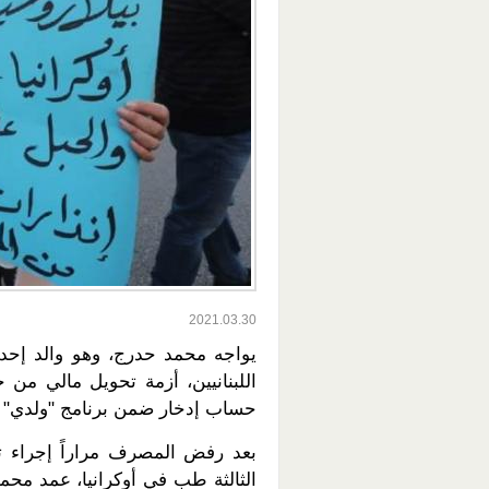
2021.03.30
يواجه محمد حدرج، وهو والد إحدى
حساب إدخار ضمن برنامج "ولدي" ال
بعد رفض المصرف مراراً إجراء تح
الثالثة طب في أوكرانيا، عمد محم