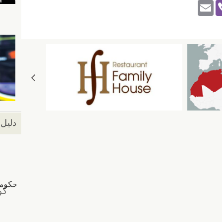
E
Vi
m
b
ail
er
دليل 