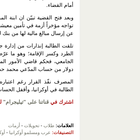
أمام القضاء.
وبعد فتح القضية تبيّن ان ابنة ال
تواجه مؤخراً أزمة في تأمين معيشت
عن إرسال مبالغ مالية لها من بنك ل
تلقت الطالبة إنذارات من إدارة 
الطرد وكسر الإقامة؛ وهو ما عرّ
دولار من حساب المدّعي محمد حدرج
المصرف نفّذ القرار رغم اعتباره
الطالبة في أوكرانيا، وأقفل الحس
اشترك في
قناتنا على "تيليجرام"
ل
العلامات:
طلاب
-
تحويلات
-
أزمات
التصنيفات:
عرب ومسلمو أوكرانيا
-
أوك