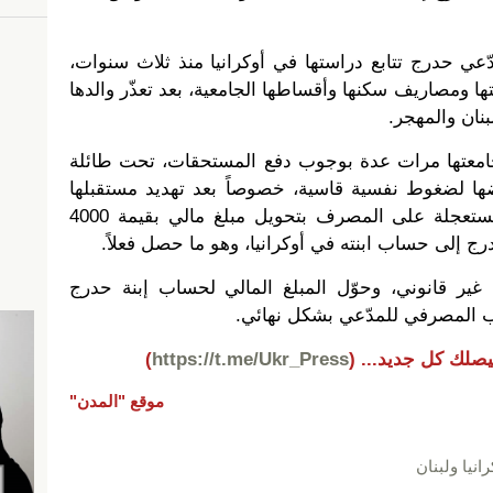
مدّعي حدرج تتابع دراستها في أوكرانيا منذ ثلاث سنوات،
ها ومصاريف سكنها وأقساطها الجامعية، بعد تعذّر والدها
بنان والمهجر.
جامعتها مرات عدة بوجوب دفع المستحقات، تحت طائلة
ضها لضغوط نفسية قاسية، خصوصاً بعد تهديد مستقبلها
الجامعي، فحكم قاضي الأمور المستعجلة على المصرف بتحويل مبلغ مالي بقيمة 4000
 إلى حساب ابنته في أوكرانيا، وهو ما حصل فعلاً.
 غير قانوني، وحوّل المبلغ المالي لحساب إبنة حدرج
اب المصرفي للمدّعي بشكل نهائي.
يصلك كل جديد...
(
https://t.me/Ukr_Press
)
موقع "المدن"
رانيا ولبنان