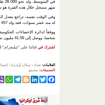
في ا
شهر مسجل خلال هذه الفترة هو شهر يوليو 2018، حيث و
وفي الوقت نفسه، تراجع معدل المو
له منذ عشر سنوات، فقد ولد 457 293 طفلا، في حين بلغ عدد الوفيات 835 616.
شخصا، ووصل إلى 41.59 مليون نسمة.
اشترك في
قناتنا على "تيليجرام"
ل
العلامات:
تعداد
-
سكان أوكرانيا
-
إحصائ
التصنيفات:
مجتمع
W
T
Bl
Li
T
F
h
el
o
n
wi
a
at
e
g
k
tt
c
s
gr
g
e
er
e