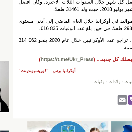
لمتوسط، ولد نحو 000 26 طفل كل شهر خلال السنوات الثلاث الأخيرة. وكان أفضل
لد 31461 طفلا.
اليد في أوكرانيا خلال العام الماضي إلى أدنى مستوى
ووفقاً لدائرة الإحصاءات الحكومية، تراجع عدد الأوكرانيين خلال عام 2020 بنحو 062 314
يصلك كل جديد...
(
https://t.me/Ukr_Press
)
أوكرانيا برس -
"كوريسبوندينت"
يات
-
ولادات
-
وفيات
E
Vi
m
b
ail
er