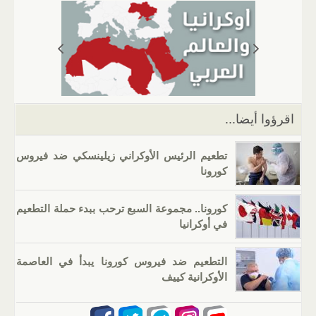
s
gr
g
e
er
e
A
a
er
dI
b
p
m
n
o
p
o
k
اقرؤوا أيضا...
تطعيم الرئيس الأوكراني زيلينسكي ضد فيروس
كورونا
كورونا.. مجموعة السبع ترحب ببدء حملة التطعيم
في أوكرانيا
التطعيم ضد فيروس كورونا يبدأ في العاصمة
الأوكرانية كييف