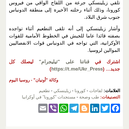
تلقي زيلينسكي جرعة من اللقاح الواقي من فيروس
كورونا، وذلك أثناء رحلته الأخيرة إلى منطقة الدونباس
جنوب شرق البلاد.
وأشار زيلينسكي إلى أنه تلقى التطعيم أثناء تواجده
بصفته قائدا عاما للجيش في الخطوط الأمامية للقوات
الأوكرانية، التي تواجه في الدونباس قوات الانفصاليين
الموالين لروسيا.
اشترك في
قناتنا على "تيليجرام"
ليصلك كل
جديد...
(
https://t.me/Ukr_Press
)
وكالة "أونيان" -
روسيا اليوم
العلامات:
لقاحات
-
كورونا
-
زيلينسكي
-
تطعيم
التصنيفات:
طب وصحة
-
مستجدات "كورونا" في أوكرانيا
E
Vi
W
T
Bl
Li
T
F
m
b
h
el
o
n
wi
a
ail
er
at
e
g
k
tt
c