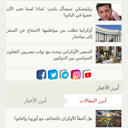
زيلينسكي سيسأل بايدن: لماذا لسنا حتى الآن
عضوا في الناتو؟
أوكرانيا تطلب من مواطنيها الامتناع عن السفر
إلى ميانمار
السفير الأوكراني يبحث مع نواب مصريين التعاون
السياسي بين الدولتين
أبرز الأخبار
أبرز المقالات
(علامة التبويب النشطة)
أبرز الأخبار
هل أخطأ الأوكران بالتحالف مع أوروبا والناتو؟