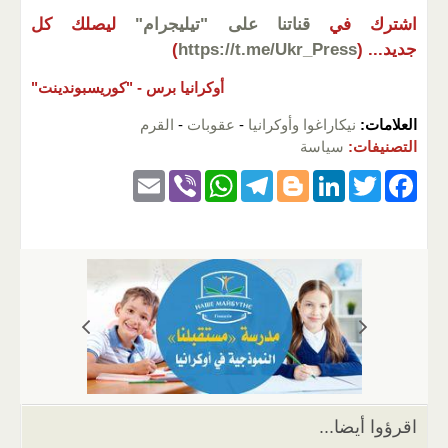
اشترك في
قناتنا على "تيليجرام"
ليصلك كل
جديد...
(
https://t.me/Ukr_Press
)
أوكرانيا برس -
"كوريسبوندينت"
العلامات:
نيكاراغوا وأوكرانيا
-
عقوبات
-
القرم
التصنيفات:
سياسة
E
Vi
W
T
Bl
Li
T
F
m
b
h
el
o
n
wi
a
ail
er
at
e
g
k
tt
c
s
gr
g
e
er
e
A
a
er
dI
b
p
m
n
o
p
o
k
اقرؤوا أيضا...