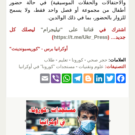
والاحتفالات والحفلات الموسيقية) في حالة حضور
أطفال من مجموعة أو فصل واحد فقط، ولا يسمح
للزوار بالحضور، بما في ذلك الوالدين.
اشترك في
قناتنا على "تيليجرام"
ليصلك كل
جديد...
(
https://t.me/Ukr_Press
)
أوكرانيا برس -
"كوريسبوندينت"
العلامات:
حجر صحي
-
كورونا
-
تعليم
-
طلاب
التصنيفات:
علوم وتقنيات
-
مستجدات "كورونا" في أوكرانيا
E
Vi
W
T
Bl
Li
T
F
m
b
h
el
o
n
wi
a
ail
er
at
e
g
k
tt
c
s
gr
g
e
er
e
A
a
er
dI
b
p
m
n
o