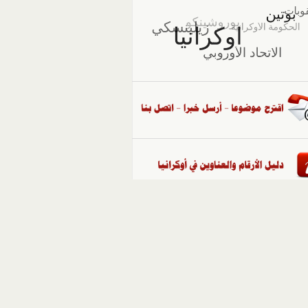
::
ملفات