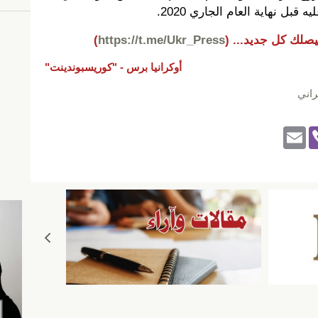
قبل نهاية العام الجاري 2020.
يصلك كل جديد...
(
https://t.me/Ukr_Press
)
أوكرانيا برس -
"كوريسبوندينت"
راني
E
Vi
m
b
ail
er