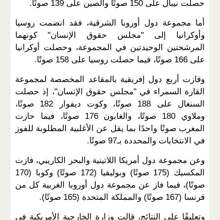
حصلت نيبال على 150 صوتًا والصين على 139 صوتًا.
أما مجموعة دول أوروبا الشرقية، فقد انضمت روسيا
وأوكرانيا إلى "مجلس حقوق الإنسان" كونهما
المرشحتين الوحيدتين في المجموعة، وحصلت أوكرانيا
على 166 صوتًا، فيما حصلت روسيا على 158 صوتًا.
وفازت أربع دول إفريقية بالمقاعد المخصصة لمجموعة
القارة السمراء في "مجلس حقوق الإنسان"، إذ حصلت
السنغال على 188 صوتًا، وكوت ديفوار 182 صوتًا،
وملاوي 180 صوتًا، والغابون 176 صوتًا، فيما حازت
المغرب صوتًا واحدًا بما يقل عن الأغلبية المطلوبة للفوز
في الانتخابات والمحددة بـ97 صوتًا.
وعن مجموعة دول أمريكا اللاتينية والبحر الكاريبي، فازت
المكسيك (175 صوتًا) وبوليفيا (172 صوتًا) وكوبا (170
صوتًا)، فيما فاز عن مجموعة دول أوروبا الغربية كل من
فرنسا (167 صوتًا) والمملكة المتحدة (165 صوتًا).
وتعليقًا على النتائج، قالت وزارة الخارجية الأمريكية في