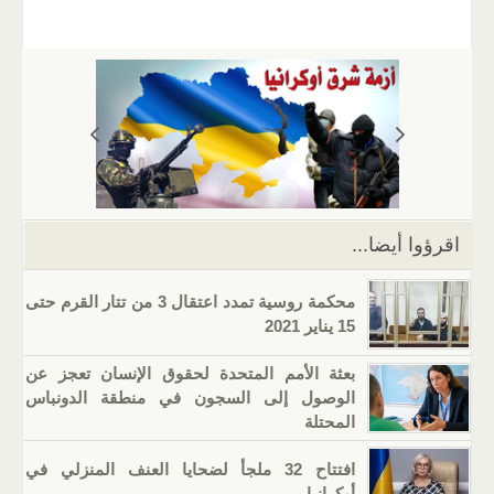
m
b
h
el
o
n
wi
a
ail
er
at
e
g
k
tt
c
s
gr
g
e
er
e
A
a
er
dI
b
p
m
n
o
p
o
k
اقرؤوا أيضا...
محكمة روسية تمدد اعتقال 3 من تتار القرم حتى
15 يناير 2021
بعثة الأمم المتحدة لحقوق الإنسان تعجز عن
الوصول إلى السجون في منطقة الدونباس
المحتلة
افتتاح 32 ملجأ لضحايا العنف المنزلي في
أوكرانيا