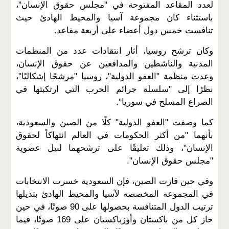
لعدد المقاعد المفتوحة في "مجلس حقوق الإنسان"،
باستثناء كان مجموعة آسيا والمحيط الهادئ حيث
تنافست خمس دول أعضاء على أربعة مقاعد.
وكان ترشح روسيا، أثار انتقادات عدد من المنظمات
المدنية والناشطين والمدافعين عن حقوق الإنسان،
وعدت منظمة "العفو الدولية"، روسيا "مرشحًا إشكاليًا"،
نظرًا إلى "سلسلة جرائم الحرب التي ارتكبتها في
الصراع المسلح في سوريا".
كما وصفت "العفو الدولية" كلًا من الصين والسعودية،
بأنهما "من أكثر الحكومات في العالم انتهاكاً لحقوق
الإنسان"، وذلك تعليقًا على ترشحهما لنيل عضوية
"مجلس حقوق الإنسان".
وفي حين فازت الصين، فإن السعودية خسرت الانتخابات
في المجموعة المخصصة لآسيا والمحيط الهادئ بتذيلها
ترتيب الدول المتنافسة بحصولها على 90 صوتًا، في حين
حاز كل من باكستان وأوزباكستان على 169 صوتًا، فيما