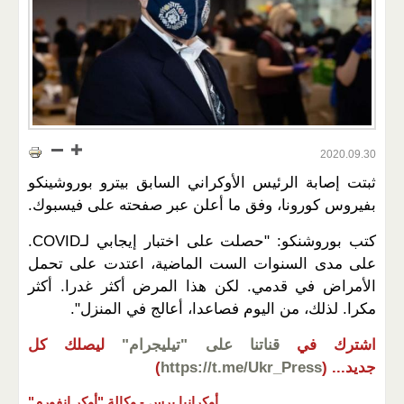
2020.09.30
ثبتت إصابة الرئيس الأوكراني السابق بيترو بوروشينكو
بفيروس كورونا، وفق ما أعلن عبر صفحته على فيسبوك.
كتب بوروشنكو: "حصلت على اختبار إيجابي لـCOVID.
على مدى السنوات الست الماضية، اعتدت على تحمل
الأمراض في قدمي. لكن هذا المرض أكثر غدرا. أكثر
مكرا. لذلك، من اليوم فصاعدا، أعالج في المنزل".
اشترك في
قناتنا على "تيليجرام"
ليصلك كل
جديد...
(
https://t.me/Ukr_Press
)
أوكرانيا برس -
وكالة "أوكر إنفورم"