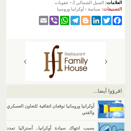
العلامات:
السيل الشمالي 2
-
عقوبات
التصنيفات:
سياسة
-
أوكرانيا وروسيا
E
Vi
W
T
Bl
Li
T
F
m
b
h
el
o
n
wi
a
ail
er
at
e
g
k
tt
c
s
gr
g
e
er
e
A
a
er
dI
b
p
m
n
o
p
o
k
اقرؤوا أيضا...
أوكرانيا ورومانيا توقعان اتفاقية للتعاون العسكري
والفني
بسبب انتهاك سيادة أوكرانيا.. أستراليا تمدد