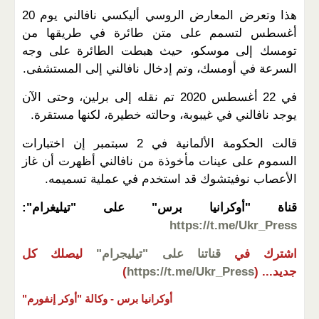
هذا وتعرض المعارض الروسي أليكسي نافالني يوم 20
أغسطس لتسمم على متن طائرة في طريقها من
تومسك إلى موسكو، حيث هبطت الطائرة على وجه
السرعة في أومسك، وتم إدخال نافالني إلى المستشفى.
في 22 أغسطس 2020 تم نقله إلى برلين، وحتى الآن
يوجد نافالني في غيبوبة، وحالته خطيرة، لكنها مستقرة.
قالت الحكومة الألمانية في 2 سبتمبر إن اختبارات
السموم على عينات مأخوذة من نافالني أظهرت أن غاز
الأعصاب نوفيتشوك قد استخدم في عملية تسميمه.
قناة "أوكرانيا برس" على "تيليغرام":
https://t.me/Ukr_Press
اشترك في
قناتنا على "تيليجرام"
ليصلك كل
جديد...
(
https://t.me/Ukr_Press
)
أوكرانيا برس -
وكالة "أوكر إنفورم"