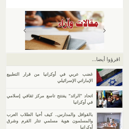
ail
er
at
e
g
k
tt
c
s
gr
g
e
er
e
A
a
er
dI
b
p
m
n
o
p
o
k
اقرؤوا أيضا...
غضب عربي في أوكرانيا من قرار التطبيع
الإماراتي الإسرائيلي
اتحاد "الرائد" يفتتح تاسع مركز ثقافي إسلامي
في أوكرانيا
بالقوافل والمدارس.. كيف أحيا الطلاب العرب
والمسلمون هوية مسلمي تتار القرم وشرق
أوكرانيا