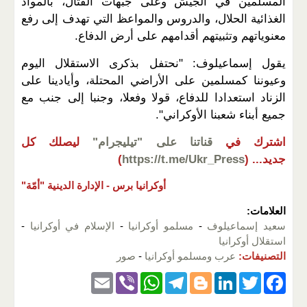
المسلمين في الجيش وعلى جبهات القتال، بالمواد
الغذائية الحلال، والدروس والمواعظ التي تهدف إلى رفع
معنوياتهم وتثبيتهم أقدامهم على أرض الدفاع.
يقول إسماعيلوف: "نحتفل بذكرى الاستقلال اليوم
وعيوننا كمسلمين على الأراضي المحتلة، وأيادينا على
الزناد استعدادا للدفاع، قولا وفعلا، وجنبا إلى جنب مع
جميع أبناء شعبنا الأوكراني".
اشترك في
قناتنا على "تيليجرام"
ليصلك كل
جديد...
(
https://t.me/Ukr_Press
)
أوكرانيا برس -
الإدارة الدينية "أمّة"
العلامات:
سعيد إسماعيلوف
-
مسلمو أوكرانيا
-
الإسلام في أوكرانيا
-
استقلال أوكرانيا
التصنيفات:
عرب ومسلمو أوكرانيا
-
صور
E
Vi
W
T
Bl
Li
T
F
m
b
h
el
o
n
wi
a