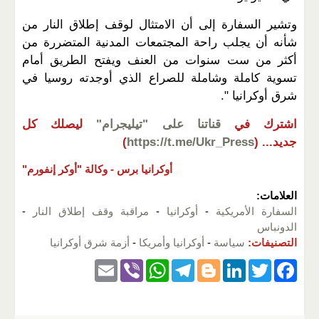
وتشير السفارة إلى أن الامتثال لوقف إطلاق النار من
شأنه أن يجلب راحة المجتمعات المدنية المتضررة من
أكثر من ست سنوات من العنف ويفتح الطريق أمام
تسوية كاملة وشاملة للصراع الذي أوجدته روسيا في
شرق أوكرانيا ".
اشترك في
قناتنا على "تيليجرام"
ليصلك كل
جديد...
(
https://t.me/Ukr_Press
)
أوكرانيا برس -
وكالة "أوكر إنفورم"
العلامات:
السفارة الأمريكية
-
أوكرانيا
-
مراقبة وقف إطلاق النار
-
الدونباس
التصنيفات:
سياسة
-
أوكرانيا وأمريكا
-
أزمة شرق أوكرانيا
E
Vi
W
T
Bl
Li
T
F
m
b
h
el
o
n
wi
a
ail
er
at
e
g
k
tt
c