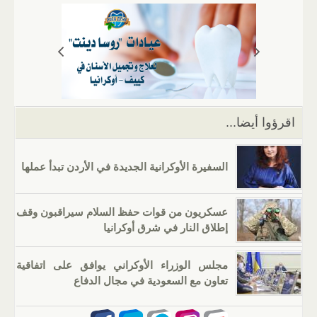
s
gr
g
e
er
e
A
a
er
dI
b
p
m
n
o
p
o
k
اقرؤوا أيضا...
السفيرة الأوكرانية الجديدة في الأردن تبدأ عملها
عسكريون من قوات حفظ السلام سيراقبون وقف
إطلاق النار في شرق أوكرانيا
مجلس الوزراء الأوكراني يوافق على اتفاقية
تعاون مع السعودية في مجال الدفاع