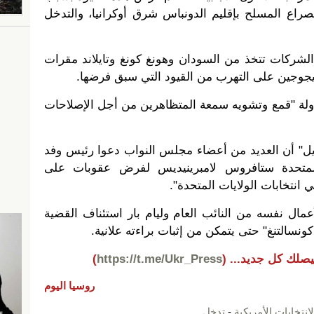
صراع المسلح بإقليم الدونباس شرق أوكرانيا، والتدخل
الشركات تتخذ من السودان وهونغ كونغ وتايلاند مقرات
يجوجين على التهرب من القيود التي سبق فرضها.
حاولة "قمع وتشويه سمعة المتظاهرين من أجل الإصلاحات
ل" أن العديد من أعضاء مجلس النواب دعوا رئيس وفد
ت المتحدة ستافروس لامبرينيديس لفرض عقوبات على
انتخابات الولايات المتحدة".
ل نفسه من النائب العام وليام بار استئناف القضية
نسالتنغ" حتى يتمكن من إثبات براءته علانية.
يصلك كل جديد...
(
https://t.me/Ukr_Press
)
روسيا اليوم
لانتخابات الأمريكية
-
تدخل