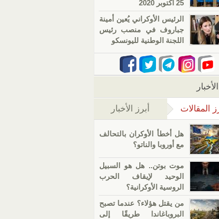
25 أكتوبر 2020
الرئيس الأوكراني يُعين أمينة
جباروف في منصب رئيس
اللجنة الوطنية لليونسكو
لأخبار
ز المقالات
أبرز الأخبار
(علامة التبويب النشطة)
هل أخطأ الأوكران بالتحالف
مع أوروبا والناتو؟
موت بوتن.. هل هو السبيل
الوحيد لإيقاف الحرب
الروسية الأوكرانية؟
من يقتل هؤلاء؟ عندما تصبح
البروباغاندا طريقًا إلى