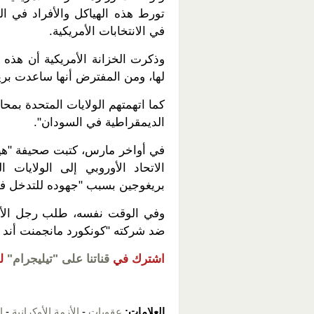
تورط هذه الهياكل والأفراد في ال
في الانتخابات الأمريكية.
وذكرت الخزانة الأمريكية أن هذه 
لها، ومن المفترض أنها ساعدت بر
كما اتهمتهم الولايات المتحدة بم
الديمقراطية في السودان".
في أواخر مارس، كتبت صحيفة "هي
الاتحاد الأوروبي إلى الولايا
بريغوجين بسبب "جهوده للتدخل في 
وفي الوقت نفسه، طلب رجل الأعما
ضد شركته "كونكورد مانجمنت أند كو
اشترك في
قناتنا على "تيليجرام"
ل
العلامات:
عقوبات
-
الأزمة الأوكرانية
-
ا