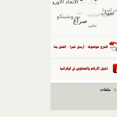
::
ملفات