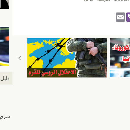
E
Vi
m
b
ail
er
دليل 