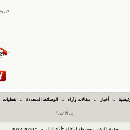
ئيسية
::
أخبار
::
مقالات وآراء
::
الوسائط المتعددة
::
تغطيات
إلى الأعلى
حقوق النشر محفوظة لوكالة "أوكرانيا برس" 2010-2022