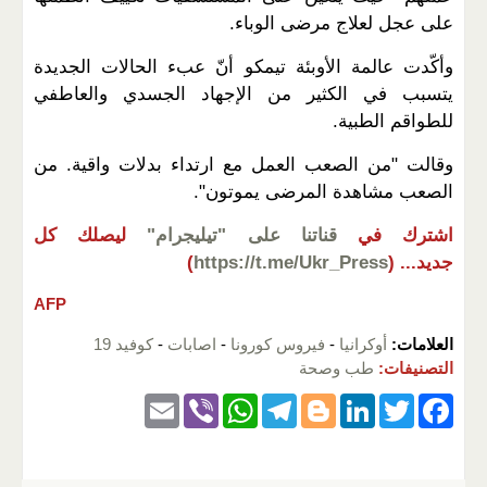
على عجل لعلاج مرضى الوباء.
وأكّدت عالمة الأوبئة تيمكو أنّ عبء الحالات الجديدة
يتسبب في الكثير من الإجهاد الجسدي والعاطفي
للطواقم الطبية.
وقالت "من الصعب العمل مع ارتداء بدلات واقية. من
الصعب مشاهدة المرضى يموتون".
اشترك في
قناتنا على "تيليجرام"
ليصلك كل
جديد...
(
https://t.me/Ukr_Press
)
AFP
العلامات:
أوكرانيا
-
فيروس كورونا
-
اصابات
-
كوفيد 19
التصنيفات:
طب وصحة
E
Vi
W
T
Bl
Li
T
F
m
b
h
el
o
n
wi
a
ail
er
at
e
g
k
tt
c