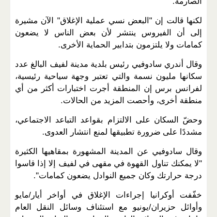
الصارمة.
لكنها قالت إن "البعض نسي عملية الإغلاق" الآن مشيرة
إلى أن الفيروس ينتشر لأن بعض الناس لا يضعون
كمامات ولا يلتزمون بتدابير الحماية الأخرى.
وقال أندري سادوفيي رئيس بلدية مدينة لفيف البالغ عدد
سكانها مليون نسمة والتي تعتبر وجهة سياحية رئيسية،
لفرانس برس إن المنطقة أجرت اختبارات أكثر من أي
منطقة أخرى، وأحصت المزيد من الحالات.
وحضّ السكان على الالتزام بقواعد التباعد الاجتماعي،
مشددًا على ضرورة تطبيقها لمنع انتشار العدوى.
وقال سادوفيي عن المدينة المشهورة بمقاهيها الكثيرة
"لا يمكنك تناول القهوة في مقهى في لفيف إلا إذا قاسوا
درجة حرارتك وكان جميع النوادل يضعون كمامات".
خفّفت أوكرانيا إجراءات الإغلاق في أواخر أيار/مايو
وأوائل حزيران/يونيو مع استئناف وسائل النقل العام