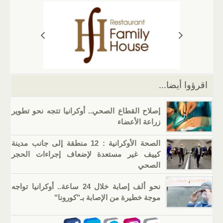
s
gr
g
e
er
e
A
a
er
dI
b
p
m
n
o
p
o
k
اقرؤوا أيضا...
إصلاح القطاع الصحي.. أوكرانيا تتجه نحو تطوير
زراعة الأعضاء
الصحة الأوكرانية : 12 منطقة إلى جانب مدينة
كييف غير مستعدة لإضعاف إجراءات الحجر
الصحي
نحو ألف إصابة خلال 24 ساعة.. أوكرانيا تواجه
موجة خطيرة من الإصابة بـ"كورونا"