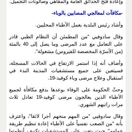
وإعادة فتح الحدائق العامة والمقاهي وصالونات التجميل.
-مكافآت لمعالجي المصابين بالوباء-
وأشاد رئيس البلدية بعمل الأطباء المحليين.
وقال سادوفيي "من المطمئن أن النظام الطبي قادر
على التعامل مع عدد المرضى وما يصل إلى 40 بالمئة
(من الأسرّة المخصصة للفيروس) مشغولة".
وأضاف أنه إذا استمر الارتفاع في الحالات المسجلة،
فسيتعين على جميع مستشفيات المدينة البدء في
استقبال وعلاج مرضى وباء كوفيد-19.
وحثّ الحكومة على الوفاء بوعدها بدفع مكافأة لجميع
الأطباء الذين يعالجون مرضى كوفيد-19 تعادل ثلاث
مرات راتبهم الشهري.
وقال سادوفيي "من المهم منحهم أجرا لائقا"، واعترف
بأنه "من الصعب نفسياً على الأطباء إعادة تنظيم طريقة
عملهم" حيث يتعين على المستشفيات تكييف أنظمتها