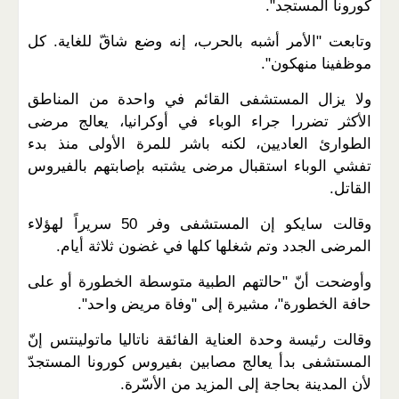
كورونا المستجد".
وتابعت "الأمر أشبه بالحرب، إنه وضع شاقّ للغاية. كل
موظفينا منهكون".
ولا يزال المستشفى القائم في واحدة من المناطق
الأكثر تضررا جراء الوباء في أوكرانيا، يعالج مرضى
الطوارئ العاديين، لكنه باشر للمرة الأولى منذ بدء
تفشي الوباء استقبال مرضى يشتبه بإصابتهم بالفيروس
القاتل.
وقالت سايكو إن المستشفى وفر 50 سريراً لهؤلاء
المرضى الجدد وتم شغلها كلها في غضون ثلاثة أيام.
وأوضحت أنّ "حالتهم الطبية متوسطة الخطورة أو على
حافة الخطورة"، مشيرة إلى "وفاة مريض واحد".
وقالت رئيسة وحدة العناية الفائقة ناتاليا ماتولينتس إنّ
المستشفى بدأ يعالج مصابين بفيروس كورونا المستجدّ
لأن المدينة بحاجة إلى المزيد من الأسّرة.