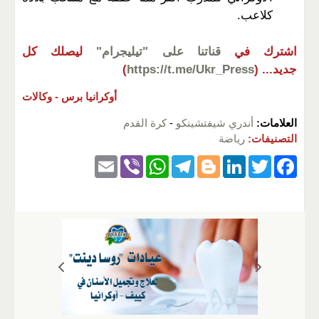
كلاعب.
اشترك في
قناتنا على "تيليجرام"
ليصلك كل
جديد...
(
https://t.me/Ukr_Press
)
أوكرانيا برس -
وكالات
العلامات:
أندري شيفتشينكو
-
كرة القدم
التصنيفات:
رياضة
E
Vi
W
T
Bl
Li
T
F
m
b
h
el
o
n
wi
a
ail
er
at
e
g
k
tt
c
s
gr
g
e
er
e
A
a
er
dI
b
p
m
n
o
p
o