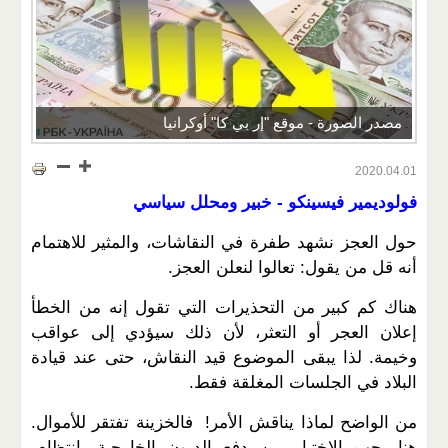
مصدر الصورة - موقع "إر بي كا" أوكرانيا
2020.04.01
فولوديمير فيسينكو - خبير ومحلل سياسي
حول العجز نشهد طفرة في النقاشات، والمثير للاهتمام
أنه قل من يقول: تعالوا لنعلن العجز.
هناك كم كبير من التحذيرات التي تقول إنه من الخطأ
إعلان العجر أو التعثر، لأن ذلك سيؤدي إلى عواقب
وخيمة. لذا يبقى الموضوع قيد النقاش، حتى عند قيادة
البلاد في الجلسات المغلقة فقط.
من الواضح لماذا يناقش الأمر! فالخزينة تفتقر للأموال.
هنا يجب الاختيار بين دفع الديون الخارجية بانتظام،