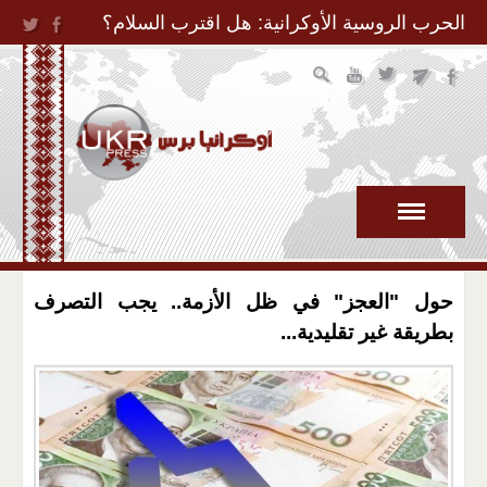
Jump to Navigation
الحرب الروسية الأوكرانية: هل اقترب السلام؟
حول "العجز" في ظل الأزمة.. يجب التصرف
بطريقة غير تقليدية...