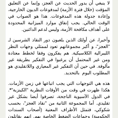
لا ينبغي أن يدور الحديث عن العجز، وإنما عن التعليق
المؤقت (خلال فترة الأزمة) لمدفوعات الديون الخارجية،
وإعادة جدولة هذه المدفوعات. هذا هو الصواب في
الوقت الحالي. يجب إنفاق موارد الميزانية المحدودة
على أهداف مكافحة الأزمة، وليس لدعم الدائنين.
وأخيرا، عن أولئك الذين يلعبون دور النقاد الشرسين لـ
"العجز"، و أكبر مجموعاتهم تعود لممثلي وجهات النظر
الليبرالية الكلاسيكية. هم يفكرون وفقا لخطط معتادة
ومن غير المحتمل أن يرغبوا في التفكير بطريقة غير
مألوفة. في حين أن التفكير غير المعياري واللاتقليدي هو
المطلوب اليوم بالتحديد.
هذه هي التوجهات التي يجب اتباعها في زمن الأزمات.
هكذا ظهرت في وقت من الأوقات النظرية "الكينزية"
*
.
في الدول الآسيوية الناجحة، تصرفوا أيضا بشكل غير
تقليدي. أما المجموعة الثانية من "نقاد العجز"، بحسب
شكوكي، فتمثل الأطراف المعنية (أصحاب السندات
الحكومية) وجماعات الضغط الخاصة بهم. إنهم يقاتلون