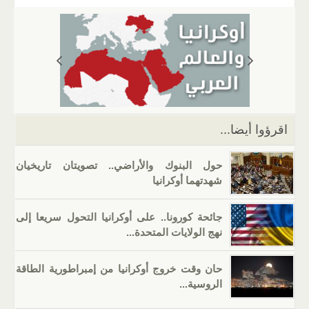
ail
er
at
e
g
k
tt
c
s
gr
g
e
er
e
A
a
er
dI
b
p
m
n
o
p
o
k
اقرؤوا أيضا...
حول البنوك والأراضي.. تصويتان تاريخيان
شهدتهما أوكرانيا
جائحة كورونا.. على أوكرانيا التحول سريعا إلى
نهج الولايات المتحدة...
حان وقت خروج أوكرانيا من إمبراطورية الطاقة
الروسية...