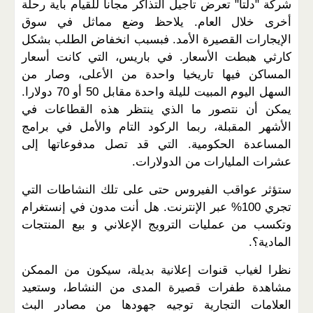
شركة "دلتا" تعرض تأجيل التذاكر مجانا للقيام بأية رحلة
أخرى خلال العام. يلاحظ وضع مماثل في سوق
الإيجارات القصيرة الأمد. فبسبب انخفاض الطلب بشكل
كارثي هبطت الأسعار. في باريس، التي كانت أسعار
المساكن فيها تاريخيا واحدة من الأعلى، وصار من
السهل اليوم المبيت لليلة واحدة مقابل 50 أو 70 دولارا.
يمكن أن نتصور ما الذي ينتظر هذه القطاعات في
الأشهر المقبلة، ربما الركود التام والأمل في برامج
المساعدة الحكومية. التي قد تصل مدفوعاتها إلى
عشرات المليارات من الدولارات.
ستؤثر عواقب الفيروس حتى على تلك النشاطات التي
تجري 100% عبر الإنترنت. هل أنت مدون في إنستغرام
وتكسب من عمليات الترويج الإعلاني و بيع المنتجات
المادية؟.
نظرا لغياب قنوات إعلانية بديلة، سيكون من الممكن
مشاهدة طفرات قصيرة المدى من النشاط، وستعيد
العلامات التجارية توجيه جهودها من مصادر البث