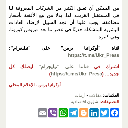
من الممكن أن تغلق الكثير من الشركات المعروفة لنا
في المستقبل القريب. لذا، بدلا من بيع الأقنعة بأسعار
مضاعفة، يجب علينا أن نجد السبيل لإرضاء العادات
البشرية المتشكلة حديثًا في عصر ما بعد فيروس كورونا،
وهي كثيرة.
قناة "أوكرانيا برس" على "تيليغرام":
https://t.me/Ukr_Press
اشترك في
قناتنا على "تيليجرام"
ليصلك كل
جديد...
(
https://t.me/Ukr_Press
)
أوكرانيا برس -
الإعلام المحلي
العلامات:
مقالات
-
أزمات
التصنيفات:
شؤون اقتصادية
E
Vi
W
T
Bl
Li
T
F
m
b
h
el
o
n
wi
a