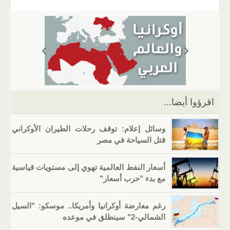
ail
er
at
e
g
k
tt
c
s
gr
g
e
er
e
A
a
er
dI
b
p
m
n
o
p
o
k
اقرؤوا أيضا...
وسائل إعلام: توقف رحلات الطيران الأوكراني
قتل السياحة في مصر
أسعار النفط العالمية تهوي إلى مستويات قياسية
مع بدء "حرب أسعار"
رغم معارضة أوكرانيا وأمريكا.. موسكو: "السيل
الشمالي-2" سينطلق في موعده