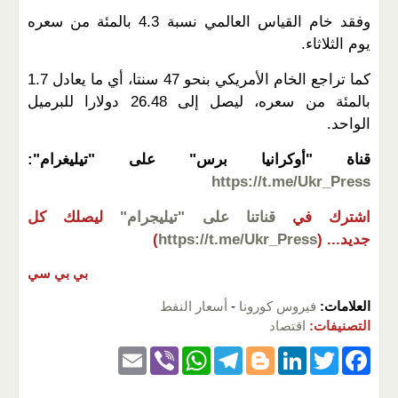
وفقد خام القياس العالمي نسبة 4.3 بالمئة من سعره
يوم الثلاثاء.
كما تراجع الخام الأمريكي بنحو 47 سنتا، أي ما يعادل 1.7
بالمئة من سعره، ليصل إلى 26.48 دولارا للبرميل
الواحد.
قناة "أوكرانيا برس" على "تيليغرام":
https://t.me/Ukr_Press
اشترك في
قناتنا على "تيليجرام"
ليصلك كل
جديد...
(
https://t.me/Ukr_Press
)
بي بي سي
العلامات:
فيروس كورونا
-
أسعار النفط
التصنيفات:
اقتصاد
E
Vi
W
T
Bl
Li
T
F
m
b
h
el
o
n
wi
a