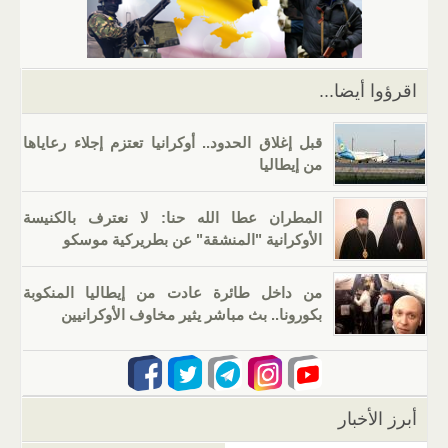
p
m
n
o
p
o
k
اقرؤوا أيضا...
قبل إغلاق الحدود.. أوكرانيا تعتزم إجلاء رعاياها
من إيطاليا
المطران عطا الله حنا: لا نعترف بالكنيسة
الأوكرانية "المنشقة" عن بطريركية موسكو
من داخل طائرة عادت من إيطاليا المنكوبة
بكورونا.. بث مباشر يثير مخاوف الأوكرانيين
أبرز الأخبار