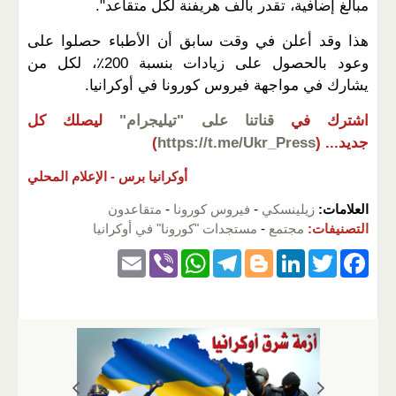
مبالغ إضافية، تقدر بألف هريفنة لكل متقاعد".
هذا وقد أعلن في وقت سابق أن الأطباء حصلوا على
وعود بالحصول على زيادات بنسبة 200٪، لكل من
يشارك في مواجهة فيروس كورونا في أوكرانيا.
اشترك في
قناتنا على "تيليجرام"
ليصلك كل
جديد...
(
https://t.me/Ukr_Press
)
أوكرانيا برس -
الإعلام المحلي
العلامات:
زيلينسكي
-
فيروس كورونا
-
متقاعدون
التصنيفات:
مجتمع
-
مستجدات "كورونا" في أوكرانيا
E
Vi
W
T
Bl
Li
T
F
m
b
h
el
o
n
wi
a
ail
er
at
e
g
k
tt
c
s
gr
g
e
er
e
A
a
er
dI
b