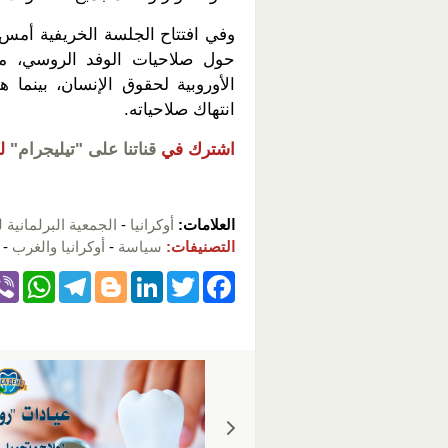
وفي افتتاح الجلسة الخريفية أمس، 
حول صلاحيات الوفد الروسي، مؤ
الأوروبية لحقوق الإنسان، بينما 
انتهاك صلاحياته.
اشترك في
قناتنا على "تيليجرام"
ل
العلامات:
أوكرانيا
-
الجمعية البرلمانية 
التصنيفات:
سياسة
-
أوكرانيا والغرب
-
W
T
Bl
Li
T
F
h
el
o
n
wi
a
at
e
g
k
tt
c
s
gr
g
e
er
e
A
a
er
dI
b
p
m
n
o