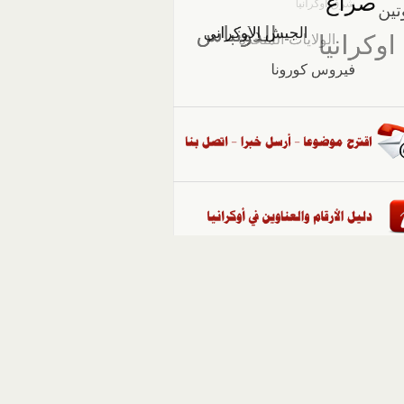
::
ملفات