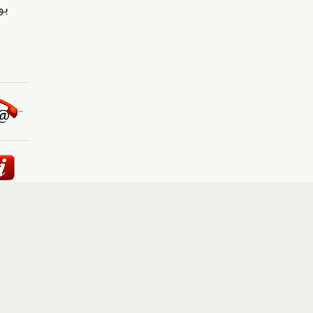
ئيسية
::
أخبار
::
مقالات وآراء
::
الوسائط المتعددة
::
تغطيات
إلى الأعلى
حقوق النشر محفوظة لوكالة "أوكرانيا برس" 2010-2022