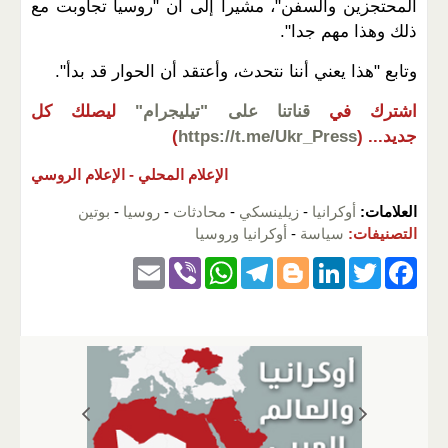
المحتجزين والسفن"، مشيرا إلى أن "روسيا تجاوبت مع
ذلك وهذا مهم جدا".
وتابع "هذا يعني أننا نتحدث، وأعتقد أن الحوار قد بدأ".
اشترك في
قناتنا على "تيليجرام"
ليصلك كل
جديد...
(
https://t.me/Ukr_Press
)
الإعلام المحلي -
الإعلام الروسي
العلامات:
أوكرانيا
-
زيلينسكي
-
محادثات
-
روسيا
-
بوتين
التصنيفات:
سياسة
-
أوكرانيا وروسيا
E
Vi
W
T
Bl
Li
T
F
m
b
h
el
o
n
wi
a
ail
er
at
e
g
k
tt
c
s
gr
g
e
er
e
A
a
er
dI
b
p
m
n
o