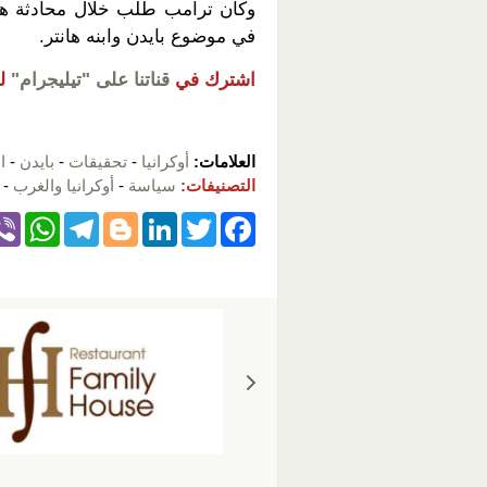
في موضوع بايدن وابنه هانتر.
اشترك في
قناتنا على "تيليجرام"
ل
العلامات:
أوكرانيا
-
تحقيقات
-
بايدن
-
ا
التصنيفات:
سياسة
-
أوكرانيا والغرب
-
W
T
Bl
Li
T
F
h
el
o
n
wi
a
at
e
g
k
tt
c
s
gr
g
e
er
e
A
a
er
dI
b
p
m
n
o
p
o
k