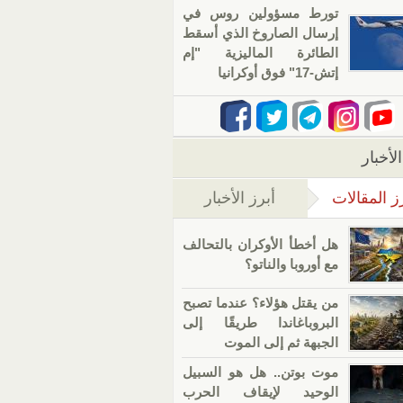
تورط مسؤولين روس في
إرسال الصاروخ الذي أسقط
الطائرة الماليزية "إم
إتش-17" فوق أوكرانيا
لأخبار
ز المقالات
أبرز الأخبار
(علامة التبويب النشطة)
هل أخطأ الأوكران بالتحالف
مع أوروبا والناتو؟
من يقتل هؤلاء؟ عندما تصبح
البروباغاندا طريقًا إلى
الجبهة ثم إلى الموت
موت بوتن.. هل هو السبيل
الوحيد لإيقاف الحرب