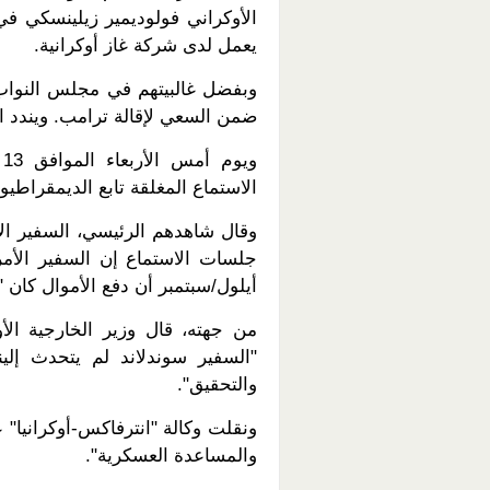
الأوكراني فولوديمير زيلينسكي في 
يعمل لدى شركة غاز أوكرانية.
وبفضل غالبيتهم في مجلس النواب،
ضمن السعي لإقالة ترامب. ويندد ا
و
الاستماع المغلقة تابع الديمقراطي
وقال شاهدهم الرئيسي، السفير الأم
جلسات الاستماع إن السفير الأمر
أيلول/سبتمبر أن دفع الأموال كان
من جهته، قال وزير الخارجية الأ
"السفير سوندلاند لم يتحدث إلي
والتحقيق".
ونقلت وكالة "انترفاكس-أوكرانيا" 
والمساعدة العسكرية".