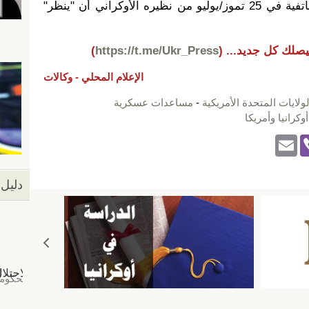
وكان ترامب طلب خلال محادثة هاتفية في 25 تموز/يوليو من نظيره الأوكراني أن "ينظر"
يصلك كل جديد...
(
https://t.me/Ukr_Press
)
الإعلام المحلي -
وكالات
لولايات المتحدة الأمريكية
-
مساعدات عسكرية
أوكرانيا وأمريكا
E
Vi
m
b
ail
er
دليل 