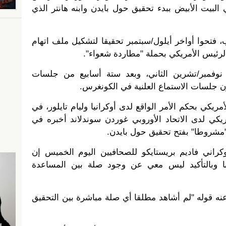
البيت الأبيض ببدء تحقيق حول بايدن وابنه هانتر الذي
 فتحوا أواخر أيلول/سبتمبر تحقيقا لتشكيل ملف اتهام
لرئيس الأمريكي بحملة "مطاردة شعواء".
يوم أمس الأربعاء الموافق 13 نوفمبر/تشرين الثاني، وبعد ستة أسابيع من جلسات
ون جلسات الاستماع العلنية في الكونغرس.
ريكي بحكم الأمر الواقع لدى أوكرانيا وليام تايلور، في
يكي لدى الاتحاد الأوروبي غوردن سوندلاند أخبره في
 "مشروطا" بفتح تحقيق حول بايدن.
وكراني فاديم بريستايكو للصحافيين اليوم الخميس إن
نا وبالتأكيد ليس معي عن وجود صلة بين المساعدة
عنه قوله "لم أشاهد مطلقا أي صلة مباشرة بين التحقيق