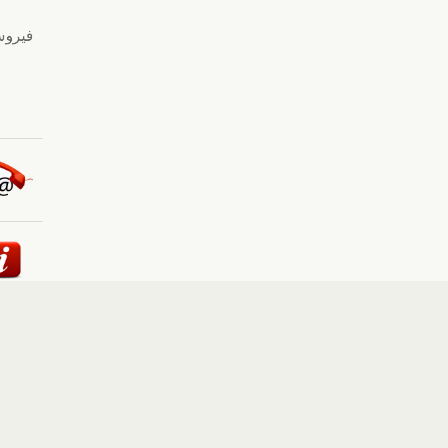
ئيسية
::
أخبار
::
مقالات وآراء
::
الوسائط المتعددة
::
تغطيات
إلى الأعلى
حقوق النشر محفوظة لوكالة "أوكرانيا برس" 2010-2022