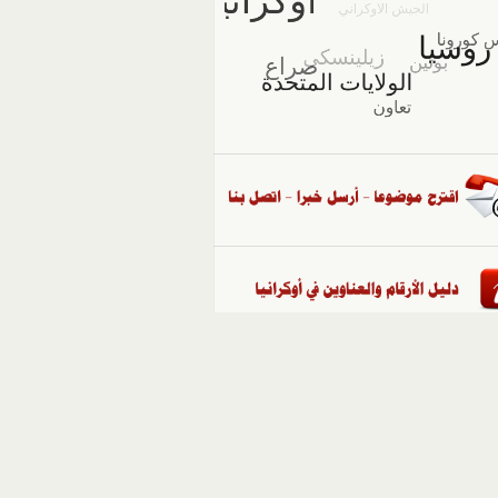
::
ملفات