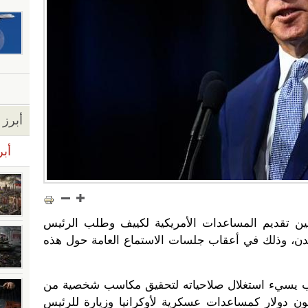
أبرز ا
أبر
ين تقديم المساعدات الأمريكية لكييف وطلب الرئيس
يدن، وذلك في أعقاب جلسات الاستماع العامة حول هذه
ب يسيء استغلال صلاحياته لتحقيق مكاسب شخصية من
شتراط تقديم نحو 400 مليون دولار كمساعدات عسكرية لأوكرانيا وزيارة للرئيس