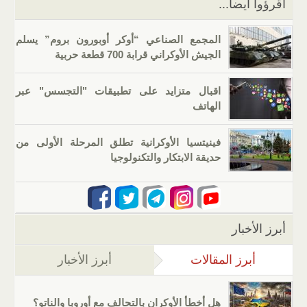
اقرؤوا أيضا...
المجمع الصناعي “أوكر أوبورون بروم” يسلم
الجيش الأوكراني قرابة 700 قطعة حربية
اقبال متزايد على تطبيقات "التجسس" عبر
الهاتف
فينيتسيا الأوكرانية تطلق المرحلة الأولى من
حديقة الابتكار والتكنولوجيا
أبرز الأخبار
أبرز المقالات
(علامة التبويب النشطة)
أبرز الأخبار
هل أخطأ الأوكران بالتحالف مع أوروبا والناتو؟