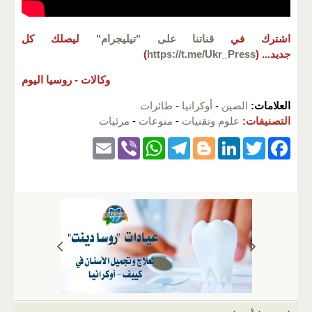
اشترك في
قناتنا على "تيليجرام"
ليصلك كل
جديد...
(
https://t.me/Ukr_Press
)
وكالات -
روسيا اليوم
العلامات:
الصين
-
أوكرانيا
-
طائرات
التصنيفات:
علوم وتقنيات
-
منوعات
-
مرئيات
E
Vi
W
T
Bl
Li
T
F
m
b
h
el
o
n
wi
a
ail
er
at
e
g
k
tt
c
s
gr
g
e
er
e
A
a
er
dI
b
p
m
n
o
p
o
k