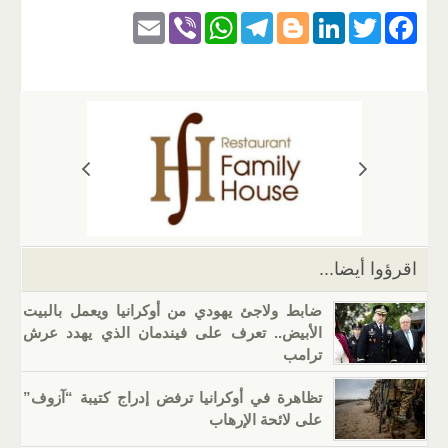
E
Vi
W
T
Bl
Li
T
F
m
b
h
el
o
n
wi
a
ail
er
at
e
g
k
tt
c
s
gr
g
e
er
e
A
a
er
dI
b
p
m
n
o
p
o
k
اقرؤوا أيضا...
ضابط ولاجئ يهودي من أوكرانيا ويعمل بالبيت
الأبيض.. تعرف على فيندمان الذي يهدد عرش
ترامب
تظاهرة في أوكرانيا ترفض إدراج كتيبة “آزوف”
على لائحة الإرهاب