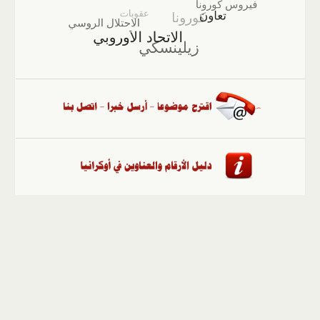
الصفحة الرئيسية
::
أخبار
::
مقالات وآراء
::
الوسائط
المتعددة
::
تغطيات
::
ملفات
إلى الأعلى
حقوق النشر محفوظة لوكالة "أوكرانيا برس" 2010-2022