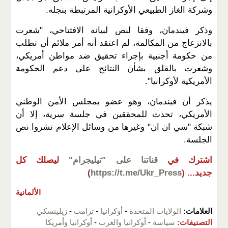
وشركة الغاز الطبيعي الأوكرانية المرتبطة بنجله.
وذكر فيندمان، وفقا لنص لبيانه الافتتاحي، "شعرت
بالانزعاج من المكالمة، لم اعتقد أنه أمر ملائم أن تطلب
من حكومة أجنبية بإجراء تحقيق ضد مواطن أمريكي،
وشعرت بالقلق بشأن النتائج على دعم الحكومة
الأمريكية لأوكرانيا".
يذكر أن فيندمان، وهو عضو بمجلس الأمن الوطني
الأمريكي، تحدث للمحققين في جلسة سرية، إلا أن
شبكة "سي ان ان" وغيرها من وسائل الإعلام نشروا نص
الجلسة.
اشترك في
قناتنا على "تيليجرام"
ليصلك كل
جديد...
(
https://t.me/Ukr_Press
)
الألمانية
العلامات:
الولايات المتحدة
-
أوكرانيا
-
ترامب
-
زيلينسكي
التصنيفات:
سياسة
-
أوكرانيا والغرب
-
أوكرانيا وأمريكا