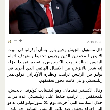
2019.10.30
قال مسؤول بالجيش وخبير بارز بشأن أوكرانيا في البيت
الأبيض للمحققين الذين يجرون تحقيقا يستهدف اتهام
الرئيس دونالد ترامب بالكونجرس بالتقصير تمهيدا لعزله
إنه شعر بالانزعاج من الاتصال الهاتفي الذي أجرى في
يوليو بين الرئيس ترامب ونظيره الأوكراني فولوديمير
زيلينسكي والتي كانت محور تحقيقهم.
وقال الكسندر فيندمان، وهو ليفتينانت كولونيل بالجيش،
للمحققين إن ترامب ضغط على زيلينسكي عدة مرات
خلال المكالمة التي أجريت يوم 25 تموز/يوليو لكي يدعو
إلى إجراء تحقيق ضد نائب الرئيس السابق جو بايدن