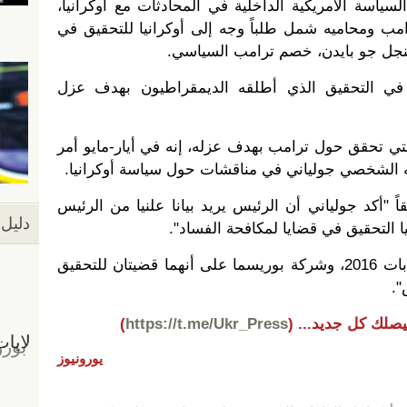
ياسة الأمريكية الداخلية في المحادثات مع أوكرانيا،
ب ومحاميه شمل طلباً وجه إلى أوكرانيا للتحقيق في
بنجل جو بايدن، خصم ترامب السياسي.
 في التحقيق الذي أطلقه الديمقراطيون بهدف عزل
تي تحقق حول ترامب بهدف عزله، إنه في أيار-مايو أمر
 الشخصي جولياني في مناقشات حول سياسة أوكرانيا.
ً "أكد جولياني أن الرئيس يريد بيانا علنيا من الرئيس
دليل 
ا التحقيق في قضايا لمكافحة الفساد".
وأضاف "ذكر جولياني تحديدا انتخابات 2016، وشركة بوريسما على أنهما قضيتان للتحقيق
".
يصلك كل جديد...
(
https://t.me/Ukr_Press
)
يورونيوز