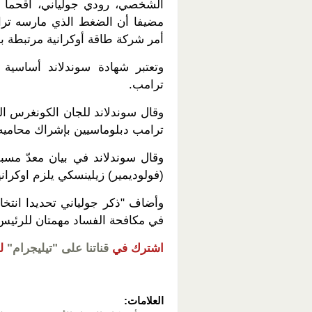
الشخصي، رودي جولياني، أقحما الس
مضيفا أن الضغط الذي مارسه ترام
أمر شركة طاقة أوكرانية مرتبطة 
وتعتبر شهادة سوندلاند أساسية
ترامب.
وقال سوندلاند للجان الكونغرس ال
ترامب دبلوماسيين بإشراك محاميه
وقال سوندلاند في بيان معدّ مسبقا
(فولوديمير) زيلينسكي يلزم اوكراني
في مكافحة الفساد مهمتان للرئيس
اشترك في
قناتنا على "تيليجرام"
ل
العلامات: