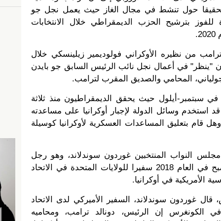
 تحقيقا حول تنشط في مجال الغاز حيث يعمل نجل جو
للفوز بترشيح الحزب الديمقراطي خلال الانتخابات
.
رامب من نظيره الأوكراني فولوديمير زيلينسكي خلال
ن "ينظر" في أعمال نجل نائب الرئيس السابق جو بايدن
جولياني، المحامي والصديق المقرب لترامب.
ة في سبتمبر-أيلول حيث يحقق الديمقراطيون منذ ثلاثة
 قد استخدم وسائل الدولة لإجبار أوكرانيا على مساعدته
وهل قام بتعليق المساعدات العسكرية لأوكرانيا كوسيلة
جلس النواب المنتخبين غوردون سوندلاند، وهو رجل
أعمال ومتبرع جمهوري سخي، أصبح في العام 2018 سفيرا للولايات المتحدة في الاتحاد
ة الأمريكية في أوكرانيا.
ال غوردون سوندلاند، السفير الأميركي لدى الاتحاد
في الكونغرس إن الرئيس، دونالد ترامب، ومحاميه