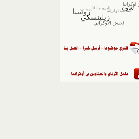
::
ملفات