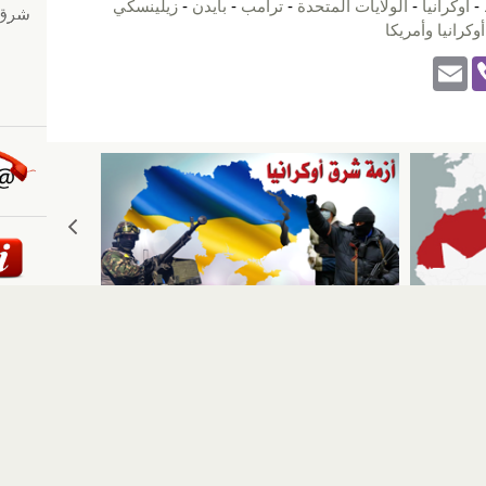
-
أوكرانيا
-
الولايات المتحدة
-
ترامب
-
بايدن
-
زيلينسكي
أوكرانيا وأمريكا
E
Vi
m
b
ail
er
ئيسية
::
أخبار
::
مقالات وآراء
::
الوسائط المتعددة
::
تغطيات
إلى الأعلى
حقوق النشر محفوظة لوكالة "أوكرانيا برس" 2010-2022