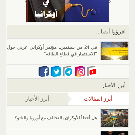
p
m
n
o
p
o
k
اقرؤوا أيضا...
في 24 من سبتمبر.. مؤتمر أوكراني عربي حول
"الاستثمار في قطاع الطاقة"
أبرز الأخبار
أبرز المقالات
(علامة التبويب النشطة)
أبرز الأخبار
هل أخطأ الأوكران بالتحالف مع أوروبا والناتو؟