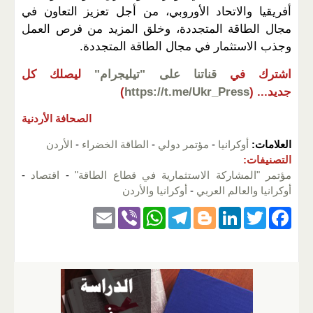
أفريقيا والاتحاد الأوروبي، من أجل تعزيز التعاون في
مجال الطاقة المتجددة، وخلق المزيد من فرص العمل
وجذب الاستثمار في مجال الطاقة المتجددة.
اشترك في
قناتنا على "تيليجرام"
ليصلك كل
جديد...
(
https://t.me/Ukr_Press
)
الصحافة الأردنية
العلامات:
أوكرانيا
-
مؤتمر دولي
-
الطاقة الخضراء
-
الأردن
التصنيفات:
مؤتمر "المشاركة الاستثمارية في قطاع الطاقة"
-
اقتصاد
-
أوكرانيا والعالم العربي
-
أوكرانيا والأردن
E
Vi
W
T
Bl
Li
T
F
m
b
h
el
o
n
wi
a
ail
er
at
e
g
k
tt
c
s
gr
g
e
er
e
A
a
er
dI
b