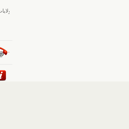
ئيسية
::
أخبار
::
مقالات وآراء
::
الوسائط المتعددة
::
تغطيات
إلى الأعلى
حقوق النشر محفوظة لوكالة "أوكرانيا برس" 2010-2022