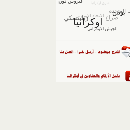
::
ملفات