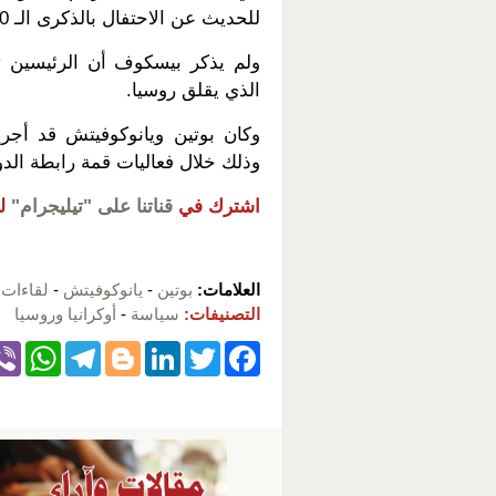
للحديث عن الاحتفال بالذكرى الـ 70 للانتصار في الحرب العالمية الثانية".
ولم يذكر بيسكوف أن الرئيسين تط
الذي يقلق روسيا.
وكان بوتين ويانوكوفيتش قد أجر
وذلك خلال فعاليات قمة رابطة الد
اشترك في
قناتنا على "تيليجرام"
ل
العلامات:
بوتين
-
يانوكوفيتش
-
لقاءات
-
التصنيفات:
سياسة
-
أوكرانيا وروسيا
W
T
Bl
Li
T
F
h
el
o
n
wi
a
at
e
g
k
tt
c
s
gr
g
e
er
e