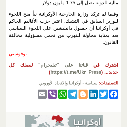
مالية للدولة تصل إلى 1.75 مليون دولار.
وفيما لم تركد وزارة الخارجية الأوكرانية نبأ منح اللجوء
للوزير السابق في التشيك، اعتبر حزب الأقاليم الحاكم
في أوكرانيا أن حصول دانيليشين على اللجوء السياسي
يعد بمثابة محاولة للتهرب من تحمل مسؤولية مخالفة
القانون.
نوفوستي
اشترك في
قناتنا على "تيليجرام"
ليصلك كل
جديد...
(
https://t.me/Ukr_Press
)
التصنيفات:
سياسة
-
أوكرانيا والاتحاد الأوروبي
E
Vi
W
T
Bl
Li
T
F
m
b
h
el
o
n
wi
a
ail
er
at
e
g
k
tt
c
s
gr
g
e
er
e