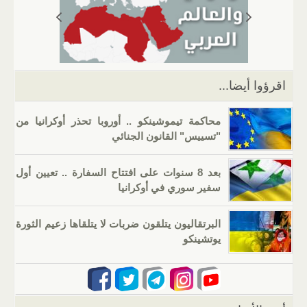
A
a
er
dI
b
p
m
n
o
p
o
k
اقرؤوا أيضا...
محاكمة تيموشينكو .. أوروبا تحذر أوكرانيا من
"تسييس" القانون الجنائي
بعد 8 سنوات على افتتاح السفارة .. تعيين أول
سفير سوري في أوكرانيا
البرتقاليون يتلقون ضربات لا يتلقاها زعيم الثورة
يوتشينكو