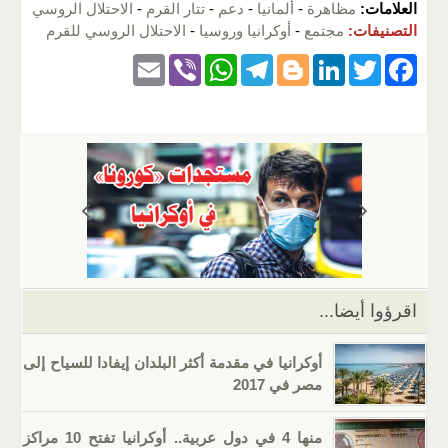
العلامات:
مظاهرة
-
ألمانيا
-
دعم
-
تتار القرم
-
الاحتلال الروسي
التصنيفات:
مجتمع
-
أوكرانيا وروسيا
-
الاحتلال الروسي للقرم
E
Vi
W
T
Bl
Li
T
F
m
b
h
el
o
n
wi
a
ail
er
at
e
g
k
tt
c
s
gr
g
e
er
e
A
a
er
dI
b
p
m
n
o
p
o
k
اقرؤوا أيضا...
أوكرانيا في مقدمة أكثر البلدان إيفادا للسياح إلى
مصر في 2017
منها 4 في دول عربية.. أوكرانيا تفتح 10 مراكز