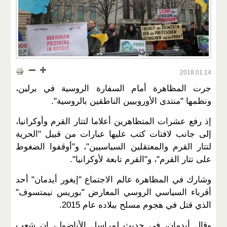
2018.01.14
جرت المظاهرة أمام السفارة الروسية في برلين،
ونظمها "منتدى الأوروبيين الناطقين بالروسية".
إذ رفع عشرات المتظاهرين أعلاما لتتار القرم وأوكرانيا،
إلى جانب لافتات كتب عليها عبارات من قبيل "الحرية
لتتار القرم والمعتقلين السياسيين"، و"أوقفوا الضغوط
على تتار القرم"، و"القرم تابعة لأوكرانيا".
وشارك في المظاهرة عالم الاجتماع "إيغور أيدمان" أحد
أقرباء السياسي الروسي المعارض "بوريس نيمتسوف"
الذي قتل في هجوم مسلح ببلاده عام 2015.
وقال أيدمان، في حديث لمراسل الأناضول، إن شعب