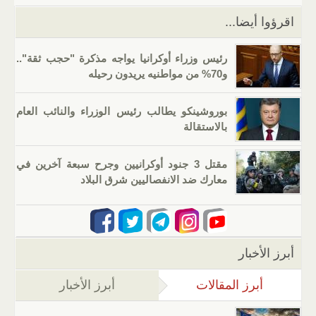
k
اقرؤوا أيضا...
رئيس وزراء أوكرانيا يواجه مذكرة "حجب ثقة"..
و70% من مواطنيه يريدون رحيله
بوروشينكو يطالب رئيس الوزراء والنائب العام
بالاستقالة
مقتل 3 جنود أوكرانيين وجرح سبعة آخرين في
معارك ضد الانفصاليين شرق البلاد
أبرز الأخبار
أبرز المقالات
(علامة التبويب النشطة)
أبرز الأخبار