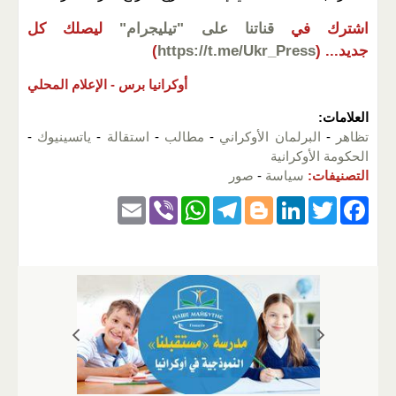
اشترك في
قناتنا على "تيليجرام"
ليصلك كل
جديد...
(
https://t.me/Ukr_Press
)
أوكرانيا برس -
الإعلام المحلي
العلامات:
تظاهر
-
البرلمان الأوكراني
-
مطالب
-
استقالة
-
ياتسينيوك
-
الحكومة الأوكرانية
التصنيفات:
سياسة
-
صور
E
Vi
W
T
Bl
Li
T
F
m
b
h
el
o
n
wi
a
ail
er
at
e
g
k
tt
c
s
gr
g
e
er
e
A
a
er
dI
b
p
m
n
o
p
o