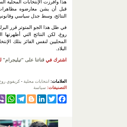
قبل أن يشن معارضوه مظاهرات و
النتائج، وسط جدل سياسي وقانوني،
في ظل هذا الجو المتوتر قرر البرلم
روغ، لكن النتائج التي أظهرتها ا
المحليين لنفس الفائز بتلك الإن
البلاد.
اشترك في
قناتنا على "تيليجرام"
ل
العلامات:
انتخابات محلية
-
كريفوي روغ
التصنيفات:
سياسة
W
T
Bl
Li
T
F
h
el
o
n
wi
a
at
e
g
k
tt
c
s
gr
g
e
er
e