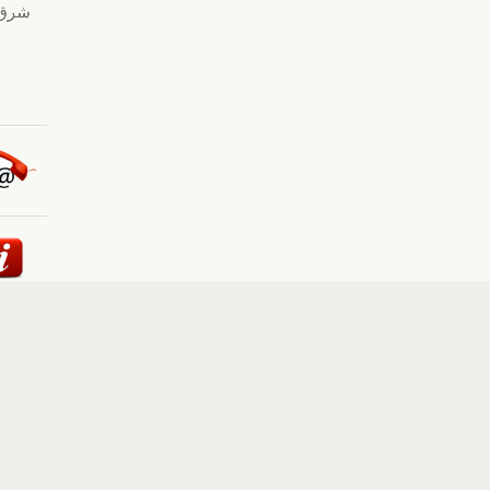
ئيسية
::
أخبار
::
مقالات وآراء
::
الوسائط المتعددة
::
تغطيات
إلى الأعلى
حقوق النشر محفوظة لوكالة "أوكرانيا برس" 2010-2022