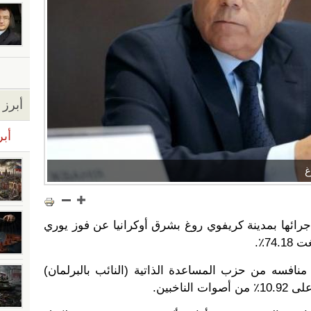
أبرز ا
أبر
غ
 إجرائها بمدينة كريفوي روغ بشرق أوكرانيا عن فوز يوري
74٪.
منافسه من حزب المساعدة الذاتية (النائب بالبرلمان)
ناخبين.