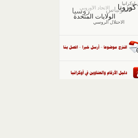
::
ملفات