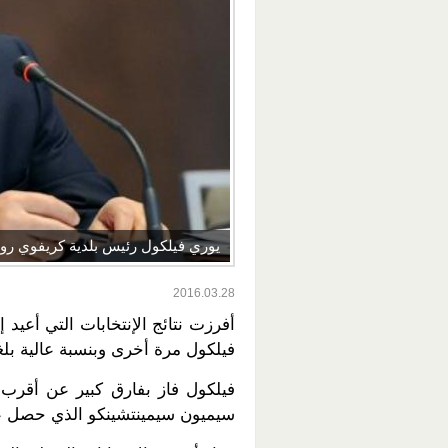
يوري فيلكول رئيس بلدية كريفوي رو
2016.03.28
أفرزت نتائج الإنتخابات التي أعيد
فيلكول مرة أخرى وبنسبة عالية بلغت .18
فيلكول فاز بفارق كبير عن أقرب 
سيميون سيمينتشينكو الذي حصل على 10.92٪ من أصوات ال