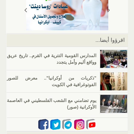
A
a
er
dI
b
p
m
n
o
p
o
k
اقرؤوا أيضا...
المدارس القومية التترية في القرم.. تاريخ عريق
وواقع أليم وأمل يتجدد
"ذكريات من أوكرانيا".. معرض للصور
الفوتوغرافية في الكويت
يوم تضامني مع الشعب الفلسطيني في العاصمة
الأوكرانية (صور)