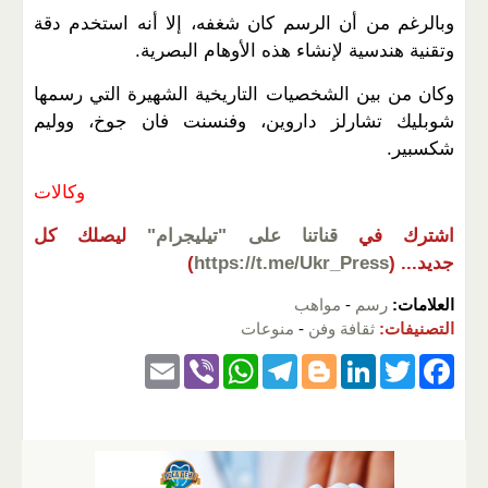
وبالرغم من أن الرسم كان شغفه، إلا أنه استخدم دقة
وتقنية هندسية لإنشاء هذه الأوهام البصرية.
وكان من بين الشخصيات التاريخية الشهيرة التي رسمها
شوبليك تشارلز داروين، وفنسنت فان جوخ، ووليم
شكسبير.
وكالات
اشترك في
قناتنا على "تيليجرام"
ليصلك كل
جديد...
(
https://t.me/Ukr_Press
)
العلامات:
رسم
-
مواهب
التصنيفات:
ثقافة وفن
-
منوعات
E
Vi
W
T
Bl
Li
T
F
m
b
h
el
o
n
wi
a
ail
er
at
e
g
k
tt
c
s
gr
g
e
er
e