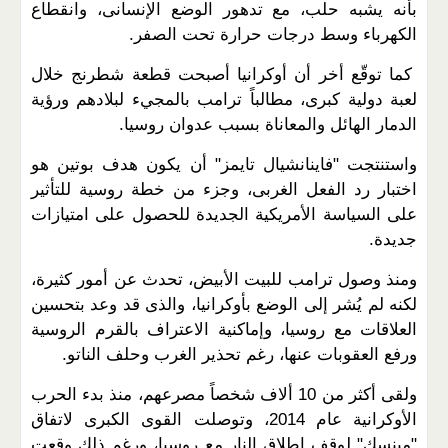
بأنه يشبه حلب، مع تدهور الوضع الإنسانى، وانقطاع
الكهرباء وسط درجات حرارة تحت الصفر.
كما توقّع أخر أن أوكرانيا أصبحت قطعة شطرنج خلال
لعبة دولية كبرى، مطالباً ترامب بالمجيء لبلادهم ورؤية
الدمار الهائل والمعاناة بسبب عدوان روسيا.
واستنتجت "فاينانشيال تايمز" أن يكون هدف بوتين هو
اختبار رد الفعل الغربى، وجزء من خطة روسية للتأثير
على السياسة الأمريكية الجديدة للحصول على امتيازات
جديدة.
ومنذ وصول ترامب للبيت الأبيض، تحدث عن أمور كثيرة،
لكنه لم يُشر إلى الوضع بأوكرانيا، والذى قد وعد بتحسين
العلاقات مع روسيا، وإماكنية الاعتراف بالقرم الروسية
ورفع العقوبات عنها، رغم تحذير الغرب وحلف الناتو.
ولقى أكثر من 10 ألاف شخصاً مصرعهم، منذ بدء الحرب
الأوكرانية عام 2014، وتوصلت القوى الكبرى لاتفاق
"مينسك" لوقف إطلاق النار مع روسيا، ورغم ذلك وقعت