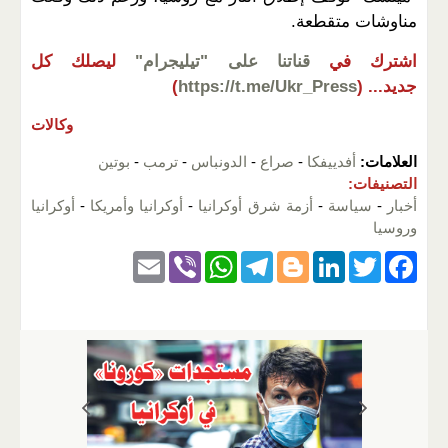
مناوشات متقطعة.
اشترك في
قناتنا على "تيليجرام"
ليصلك كل
جديد...
(
https://t.me/Ukr_Press
)
وكالات
العلامات:
أفدييفكا
-
صراع
-
الدونباس
-
ترمب
-
بوتين
التصنيفات:
أخبار
-
سياسة
-
أزمة شرق أوكرانيا
-
أوكرانيا وأمريكا
-
أوكرانيا
وروسيا
E
Vi
W
T
Bl
Li
T
F
m
b
h
el
o
n
wi
a
ail
er
at
e
g
k
tt
c
s
gr
g
e
er
e
A
a
er
dI
b
p
m
n
o