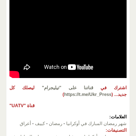
اشترك في
قناتنا على "تيليجرام"
ليصلك كل
جديد...
(
https://t.me/Ukr_Press
)
قناة "UATV"
العلامات:
شهر رمضان المبارك في أوكرانيا
-
رمضان
-
كييف
-
أعراق
التصنيفات: