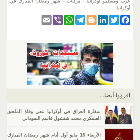
عرب ومسلمو أوكرانيا
-
مرئيات
-
شهر رمضان المبارك في
أوكرانيا
E
Vi
W
T
Bl
Li
T
F
m
b
h
el
o
n
wi
a
ail
er
at
e
g
k
tt
c
s
gr
g
e
er
e
A
a
er
dI
b
p
m
n
o
p
o
k
اقرؤوا أيضا...
سفارة العراق في أوكرانيا تنعي وفاة الملحق
العسكري محمد شنشول قاسم السوداني
الأربعاء 16 مايو أول أيام شهر رمضان المبارك