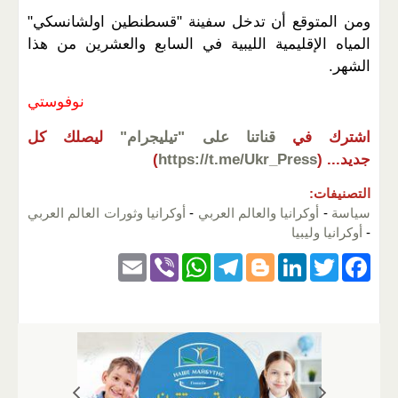
ومن المتوقع أن تدخل سفينة "قسطنطين اولشانسكي"
المياه الإقليمية الليبية في السابع والعشرين من هذا
الشهر.
نوفوستي
اشترك في
قناتنا على "تيليجرام"
ليصلك كل
جديد...
(
https://t.me/Ukr_Press
)
التصنيفات:
سياسة
-
أوكرانيا والعالم العربي
-
أوكرانيا وثورات العالم العربي
-
أوكرانيا وليبيا
E
Vi
W
T
Bl
Li
T
F
m
b
h
el
o
n
wi
a
ail
er
at
e
g
k
tt
c
s
gr
g
e
er
e
A
a
er
dI
b