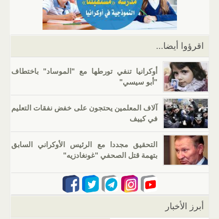
p
m
n
o
p
o
k
اقرؤوا أيضا...
أوكرانيا تنفي تورطها مع "الموساد" باختطاف
"أبو سيسي"
آلاف المعلمين يحتجون على خفض نفقات التعليم
في كييف
التحقيق مجددا مع الرئيس الأوكراني السابق
بتهمة قتل الصحفي "غونغادزيه"
أبرز الأخبار